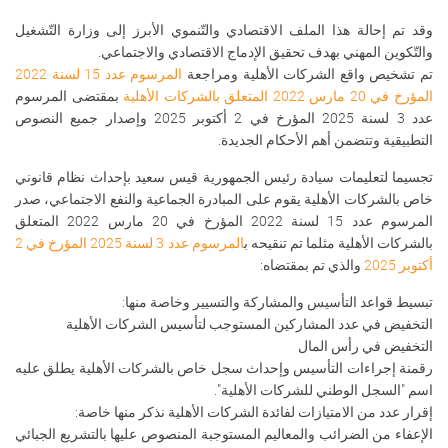
وقد تم إحالة هذا الملف الاقتصادي والتّنموي الأبرز إلى وزارة التّشغيل
والتّكوين المهني بهدف تحقيق الإدماج الاقتصادي والاجتماعي.
تم تشخيص واقع الشركات الأهلية ومراجعة
المرسوم عدد 15 لسنة 2022
المؤرخ في 20 مارس 2022 المتعلق بالشركات الأهلية
بمقتضى المرسوم
عدد 3 لسنة 2025 المؤرخ في 2 أكتوبر 2025 وإصدار جميع النصوص
التطبيقية وتتضمن أهم الأحكام الجديدة.
تجسيما لتعليمات سيادة رئيس الجمهورية قيس سعيد بإحداث نظام قانوني
خاص بالشركات الأهلية يقوم على المبادرة الجماعية والنفع الاجتماعي، صدر
المرسوم عدد 15 لسنة 2022 المؤرخ في 20 مارس 2022 المتعلق
بالشركات الأهلية مثلما تم تنقيحه ب
المرسوم عدد 3 لسنة 2025 المؤرخ في 2
أكتوبر 2025
والذي تم بمقتضاه:
تبسيط قواعد التأسيس والمشاركة والتسيير وخاصة منها:
التخفيض في عدد المشاركين المستوجب لتأسيس الشركات الأهلية
التخفيض في رأس المال
رقمنة إجراءات التأسيس وإحداث سجل خاص بالشركات الأهلية يطلق عليه
اسم "السجل الوطني للشركات الأهلية".
إقرار عدد من الامتيازات لفائدة الشركات الأهلية نذكر منها خاصة:
الإعفاء من الضرائب والمعاليم المستوجبة المنصوص عليها بالتشريع الجبائي