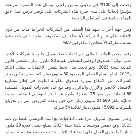
وصلت إلى
100%
في ولايتي مدنين وقبلي. وتمثل هذه النسب المرتفعة
مؤشرًا إيجابيًا على مدى قدرة هذه الشركات على توفير فرص عمل لائق
للمرأة، خاصة في المناطق الداخلية.
ومن جهة أخرى، شهد هذا الصنف من الشركات انخراط فئات من ذوي
الإعاقة، على غرار الشركة الأهلية لحرف المكفوفين بباجة، التي بلغت فيها
نسبة مشاركة الأشخاص المكفوفين
60
%
.
وفيما يخص الجانب المالي، تم إحداث خط تمويل خاص بالشركات الأهلية
على موارد الصندوق الوطني للتشغيل بقيمة
20
مليون دينار بمقتضى قانون
المالية لسنة
2023
، وتم تجديد هذا الخط بنفس الاعتمادات سنتي 2024
و2025، ليبلغ المبلغ الجملي المرصود
60
مليون دينار. كما سيتم تمكين بعض
الشركات من الانتفاع بموارد صندوق مقاومة التلوث في إطار مشاريع
الاقتصاد الأخضر والأزرق والدائري. وقد بلغ عدد إشعارات التمويل المسندة
88
إشعارًا، من بينها
78
إشعارًا صادرة عن البنك التونسي للتضامن بقيمة
جمليّة تناهز
21,699
مليون دينار، في حين بلغت القروض التي تم تحويلها
للشركات
15,092
مليون دينار لفائدة
54
شركة
.
وعلى مستوى التمويل، تم إمضاء اتفاقيات مع البنك التونسي للتضامن سنة
2023، ومع خمس مؤسسات بنكية سنة 2024، بمبلغ جملي قدره
20
مليون
دينار. كما يجري العمل على إمضاء اتفاقيات جديدة مع سبع مؤسسات مالية