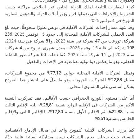
كراء العقارات التابعة لملك الدولة الخاص غير الفلاحي مراكنة حسب
الشروط والإجراءات التي ضبطها قرار وزير أملاك الدولة والشؤون العقارية
المؤرخ في 4 نوفمبر2025
وقد شهد مسار إحداث الشركات الأهلية في تونس تطورًا ملحوظًا، حيث بلغ
العدد الجملي للشركات الأهلية المحدثة إلى حدود 15 نوفمبر 2025:
236
شركة
، توزعت بين
47
شركة في سنة 2023، و
81
شركة في سنة 2024،
108
شركة الى غاية 15 نوفمبر2025، بمعدل شهري يتراوح بين
4
شركات
سنة 2023 إلى
11
شركة سنة 2025. كما دخلت
60
شركة طور النشاط
الفعلي، وهو ما يعكس ديناميكية تصاعدية في الإحداث والتفعيل
.
وتمثل الشركات الأهلية المحلية حوالي
77,12
%
من مجموع الشركات،
مقابل
22,88
%
للشركات الجهوية، وهو ما يدلّ على انتشار هذا النموذج
بشكل أساسي على المستوى المحلي.
أما على مستوى التوزيع الجغرافي حسب الأقاليم، فقد تمركزت النسبة
الأكبر من الشركات في الإقليم الرابع بنسبة
28,81
%
، يليه الإقليم الثالث
بنسبة
22,88
%
، ثم الإقليم الأول بنسبة
17,80
%
، فالإقليم الثاني والإقليم
الخامس بنسبة
,25
15%
.
كما برزت الشركات الأهلية كنموذج واعد في مجال الإدماج الاقتصادي
للنساء، حيث سجلت بعض الشركات نسب مشاركة نسائية عالية جدًا،