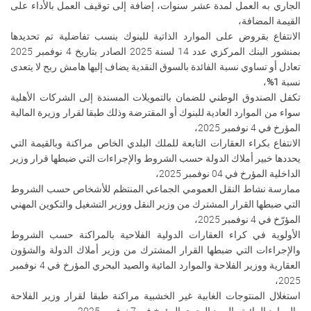
الجاري به العمل لمدة عشر سنوات، إضافة إلى توقيف العمل بالأداء على
القيمة المضافة،
الانتفاع بقروض على الموارد الذاتية للبنوك بنسب تفاضلية تم تحديدها
بمنشور البنك المركزي عدد 14 لسنة 2025 الصادر بتاريخ 4 نوفمبر 2025
تعادل أو تساوي نسبة الفائدة بالسوق النقدية يضاف إليها هامش ربح لا يتعدى
نسبة
1
%
،
تكفل الصندوق الوطني للضمان بالتمويلات المسندة إلى الشركات الأهلية
سواء من الموارد العادية للبنوك أو المقترضة وذلك طبقا لقرار وزيرة المالية
المؤرخ في 4 نوفمبر 2025،
الانتفاع بكراء العقارات التابعة للملك البلدي الخاص مراكنة وبالقيمة التي
يحددها خبير أملاك الدولة حسب الشروط والإجراءات التي ضبطها قرار وزير
الداخلية المؤرخ في 04 نوفمبر 2025،
ممارسة نشاط النقل العمومي الجماعي المنتظم للأشخاص حسب الشروط
التي ضبطها القرار المشترك من وزير النقل ووزير التشغيل والتكوين المهني
المؤرّخ في 4 نوفمبر 2025،
الأولوية في كراء العقارات الدولية الفلاحية بالمراكنة حسب الشروط
والإجراءات التي ضبطها القرار المشترك من وزير أملاك الدولة والشؤون
العقارية ووزير الفلاحة والموارد المائية والصيد البحري المؤرخ في 4 نوفمبر
،
2025
استغلال المنتوجات الغابية غير الخشبية مراكنة طبقا لقرار وزير الفلاحة
والموارد المائية والصيد البحري المؤرخ في 7 نوفمبر 2025،