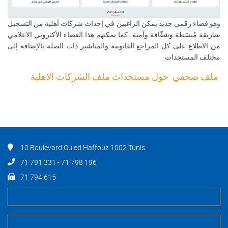
وهو فضاء رقمي جديد يمكن الراغبين في إحداث شركات أهلية من التسجيل
بطريقة مُبسّطة وشفّافة وآمنة، كما يمكنهم هذا الفضاء الأكتروني الاعلامي
من الاطلاع على كل المراجع القانونية والمناشير ذات الصلة بالإضافة إلى
مختلف المستجدات.
ملف صحفي حول مستجدات ملف الشركات الاهلية
10 Boulevard Ouled Haffouz 1002 Tunis
71 791 331 - 71 798 196
71 794 615