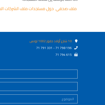
ملف صحفي حول مستجدات ملف الشركات الاه
10 شارع أولاد حفوز 1002 تونس
71 791 331 - 71 798 196
71 794 615