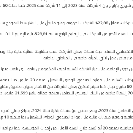
4
شركات سنة 2023 إلى
11
شركة سنة 2025. كما دخلت
60
ش
شركات، مقابل
22,88
%
للشركات الجهوية، وهو ما يدلّ على انتشار هذا النموذج 
النسبة الأكبر من الشركات في الإقليم الرابع بنسبة
28,81
%
، يليه الإقليم الثالث ب
الاقتصادي للنساء، حيث سجلت بعض الشركات نسب مشاركة نسائية عالية جدًا، وص
فير فرص عمل لائق للمرأة، خاصة في المناطق الداخلية.
 ذوي الإعاقة، على غرار الشركة الأهلية لحرف المكفوفين بباجة، التي بلغت في
ركات الأهلية على موارد الصندوق الوطني للتشغيل بقيمة
20
مليون دينار بمقت
60
مليون دينار. كما سيتم تمكين بعض الشركات من الانتفاع بموارد صندوق مقاومة 
78
إشعارًا صادرة عن البنك التونسي للتضامن بقيمة جمليّة تناهز
21,699
مليون دي
ة 2024، بمبلغ جملي قدره
10 م.د
لتضامنية بقيمة
20 أ.د
تُسند خلال السنة الأولى من إحداث المؤسسة. كما تم اقت