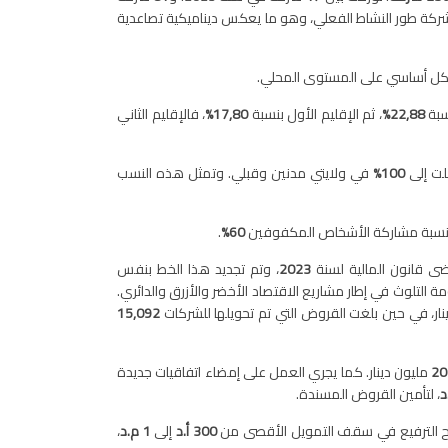
ركة طور النشاط الفعلي، وهو ما يعكس ديناميكية تصاعدية
بشكل أساسي على المستوى المحلي.
نسبة
22,88
%
، ثم الإقليم الأول بنسبة
17,80
%
، فالإقليم الثاني
لت إلى
100%
في ولايتي مدنين وقبلي. وتمثل هذه النسب
ها نسبة مشاركة الأشخاص المكفوفين
60
%
.
ضى قانون المالية لسنة
2023
، وتم تجديد هذا الخط بنفس
التلوث في إطار مشاريع الاقتصاد الأخضر والأزرق والدائري.
نار، في حين بلغت القروض التي تم تحويلها للشركات
15,092
20
مليون دينار. كما يجري العمل على إمضاء اتفاقيات جديدة
، لتأمين القروض المسندة
.
راح الترفيع في سقف التمويل الأقصى من
300 أ.د
إلى
1 م.د
،