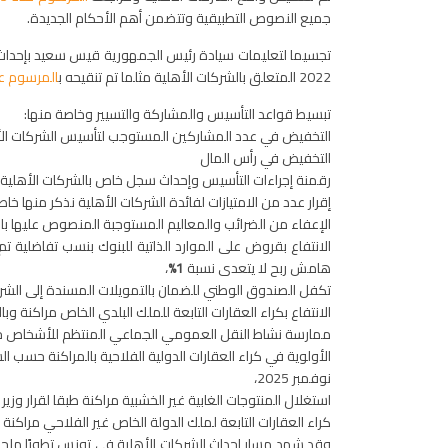
جميع النصوص التطبيقية وتتضمن أهم الأحكام الجديدة.
2022 المتعلق بالشركات الأهلية مثلما تم تنقيحه ب
المرسوم عدد 3 لسنة 2025 المؤرخ في 2
تبسيط قواعد التأسيس والمشاركة والتسيير وخاصة منها:
التخفيض في عدد المشاركين المستوجب لتأسيس الشركات الأ
التخفيض في رأس المال
رقمنة إجراءات التأسيس وإحداث سجل خاص بالشركات الأهلية ي
إقرار عدد من الامتيازات لفائدة الشركات الأهلية نذكر منها خاص
الإعفاء من الضرائب والمعاليم المستوجبة المنصوص عليها بال
هامش ربح لا يتعدى نسبة
1
%
،
تكفل الصندوق الوطني للضمان بالتمويلات المسندة إلى الشركات الأه
الانتفاع بكراء العقارات التابعة للملك البلدي الخاص مراكنة وبالقيم
ممارسة نشاط النقل العمومي الجماعي المنتظم للأشخاص حسب الشروط
نوفمبر
2025
،
استغلال المنتوجات الغابية غير الخشبية مراكنة طبقا لقرار وزير الفلاحة
كراء العقارات التابعة لملك الدولة الخاص غير الفلاحي مراكنة حسب 
وقد شهد مسار إحداث الشركات الأهلية في تونس تطورًا ملحوظًا، حيث 