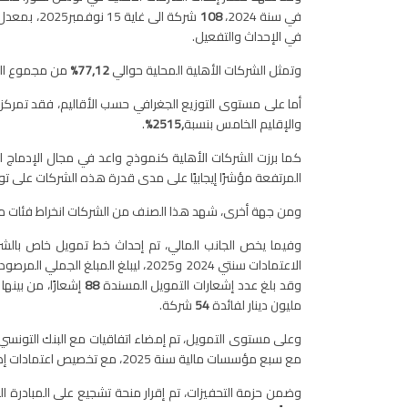
في سنة 2024،
108
شركة الى غاية 15 نوفمبر2025، بمعدل شهري يتراوح بين
في الإحداث والتفعيل
.
وتمثل الشركات الأهلية المحلية حوالي
77,12
%
من مجموع ال
أما على مستوى التوزيع الجغرافي حسب الأقاليم، فقد تمركزت 
والإقليم الخامس بنسبة
,25
15%
.
كما برزت الشركات الأهلية كنموذج واعد في مجال الإدماج 
المرتفعة مؤشرًا إيجابيًا على مدى قدرة هذه الشركات على تو
ومن جهة أخرى، شهد هذا الصنف من الشركات انخراط فئات من
وفيما يخص الجانب المالي، تم إحداث خط تمويل خاص بالش
الاعتمادات سنتي 2024 و2025، ليبلغ المبلغ الجملي المرصود
وقد بلغ عدد إشعارات التمويل المسندة
88
إشعارًا، من بينها
مليون دينار لفائدة
54
شركة
.
وعلى مستوى التمويل، تم إمضاء اتفاقيات مع البنك التونسي للتضامن سنة 2023، ومع خمس مؤسسات بنكية سن
مع سبع مؤسسات مالية سنة 2025، مع تخصيص اعتمادات إضافية وتوفير ضمانات مالية على موارد الصندوق الوطني للتشغيل، بما قيمته
وضمن حزمة التحفيزات، تم إقرار منحة تشجيع على المبادرة ا