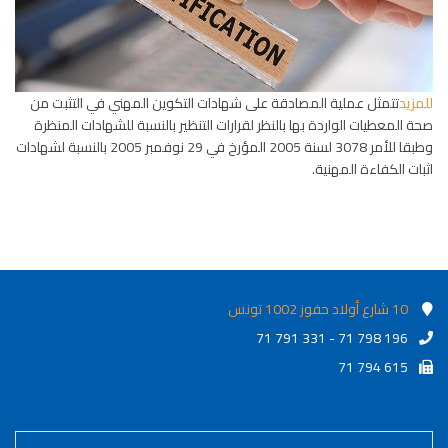
للمزيد
تتمثل عملية المصادقة على شهادات التكوين المهني في التثبت من
صحة المعطيات الواردة بها بالنظر لقرارات التنظير بالنسبة للشهادات المنظرة
وطبقا للأمر 3078 لسنة 2005 المؤرخ في 29 نوفمبر 2005 بالنسبة لشهادات
اثبات الكفاءة المهنية.
10 شارع أولاد حفوز 1002 تونس
71 791 331 - 71 798 196
71 794 615