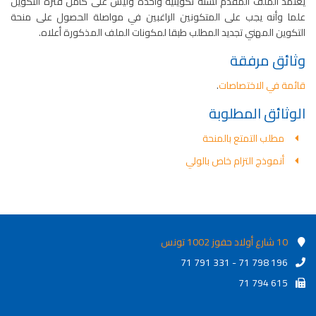
يعتمد الملف المقدم لسنة تكوينية واحدة وليس على كامل فترة التكوين
علما وأنه يجب على المتكونين الراغبين في مواصلة الحصول على منحة
التكوين المهني تجديد المطلب طبقا لمكونات الملف المذكورة أعلاه.
وثائق مرفقة
قائمة في الاختصاصات
.
الوثائق المطلوبة
مطلب التمتع بالمنحة
أنموذج التزام خاص بالولي
10 شارع أولاد حفوز 1002 تونس
71 791 331 - 71 798 196
71 794 615