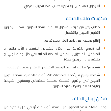
ألا يكون المتكون يتابع تكوينا حسب نمط التدريب المهني.
مكونات ملف المنحة
مطلب يحرر من طرف المتكون للانتفاع بمنحة التكوين باسم السيد وزير
التكوين المهني والتشغيل.
إلتزام ممضى من طرف الولي ومعرف به.
آخر تصريح بالضريبة على دخل الأشخاص الطبيعيين للأب والأم أو
المتكفل بالمتكوّن يسلم من القباضة المالية (في حال وفاة الولي أو
طلاقه ضروري إرفاق حجة).
نسخة من بطاقة التعريف الوطنية للمتكون ( لا يقبل مضمون ولادة).
شهادة ترسيم في أحد الاختصاصات ذات الأولوية المعنية بمنحة التكوين
المهني تبين بوضوح التسمية الصحيحة للاختصاص ومستوى الشهادة
وتاريخ انطلاق وانتهاء فترة التكوين.
مكان إيداع الملف
تودع الملفات قصد الحصول على منحة لأول مرة أو في حال التجديد من