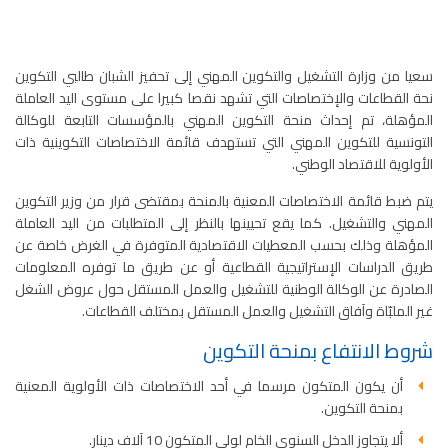
سعيا من وزارة التشغيل والتكوين المهني إلى تحفيز الشبان طالبي التكوين
نحة القطاعات والإختصاصات التي تشهد نقصا كبيرا على مستوى اليد العاملة
المؤهلة، تم إحداث منحة التكوين المهني بالمؤسسات التابعة للوكالة
التونسية للتكوين المهني التي تستهدف قائمة الاختصاصات التكوينية ذات
الأولوية للاقتصاد الوطني.
يتم ضبط قائمة الاختصاصات المعنية بالمنحة بمقتضى قرار من وزير التكوين
المهني والتشغيل. كما يقع تحيينها بالنظر إلى المتطلبات من اليد العاملة
المؤهلة وذلك بحسب المعطيات الاقتصادية المتوفرة في الغرض خاصة عن
طريق الدراسات الإستراتيجية القطاعية أو عن طريق ما توفره المعلومات
الصادرة عن الوكالة الوطنية للتشغيل والعمل المستقل حول عروض الشغل
غير الملبّاة وآفاق التشغيل والعمل المستقل بمختلف القطاعات.
شروط الانتفاع بمنحة التكوين
أن يكون المتكون مرسما في أحد الاختصاصات ذات الأولوية المعنية
بمنحة التكوين.
ألا يتجاوز الدخل السنوي الخام لولي المتكون 10 آلاف دينار.