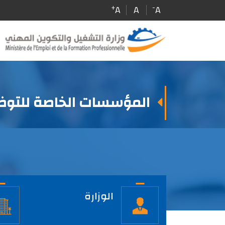
Skip
+
-
A
A
A
to
main
content
المؤسسات الخاصة للتوظي
الصفحة
الرئيسية
الوزارة