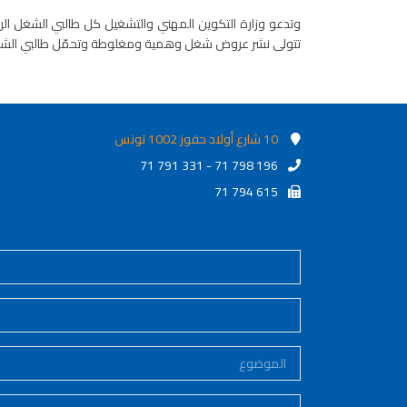
وتدعو وزارة التكوين المهني والتشغيل كل طالبي الشغل الرا
تتولى نشر عروض شغل وهمية ومغلوطة وتحمّل طالبي الشغل مبال
10 شارع أولاد حفوز 1002 تونس
71 791 331 - 71 798 196
71 794 615