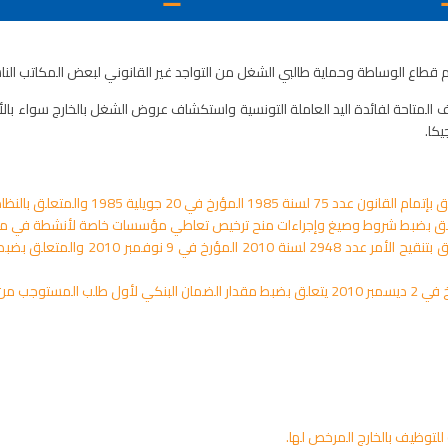
م قطاع الوساطة وحماية طالبي الشغل من التواجد غير القانوني لبعض المكاتب الن
متاحة لفائدة اليد العاملة التونسية واستكشاف عروض الشغل بالخارج سواء بالأسوا
يكا.
أمر عدد 456 لسنة 2011 مؤرخ في 30 أف
توظيف بالخارج.
لتوظيف بالخارج المرخص لها.