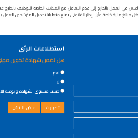
غبين في العمل بالخارج إلى عدم التعامل مع المكاتب الخاصة للتوظيف بالخارج غير
غ مالية خاصة وأن الإطار القانوني يمنع منعا باتا تحميل المترشحين للعمل بالخا
استطلاعات الرأي
هل تضمن شهادة تكوين مهن
Choices
نعم
لا
حسب مستوى الشهادة و نوعية ال