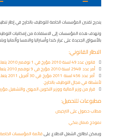
يندرج تقنين المؤسسات الخاصة للتوظيف بالخارج في إطار تنظي
وتهدف هذه المؤسسات إلى الاستفادة من إمكانيات التوظيف ال
بالأسواق الجديدة على غرار كندا وأستراليا والنمسا وألمانيا وبلج
الاطار القانوني:

قانون عدد 49 لسنة 2010 مؤرخ في 1 نوفمبر 2010 يتعلق بإتمام القانون عدد 75 لسنة 1985 المؤرخ في 20 جويلية 1985 والمتعلق بالنظام المنطبق على أعوان التعاون الفني.

أمر عدد 2948 لسنة 2010 مؤرخ في 9 نوفمبر 2010 يتعلق بضبط شروط وصيغ وإجراءات منح ترخيص تعاطي مؤسسات خاصة لأنشطة في مجال التوظيف بالخارج.

لأنشطة في مجال التوظيف بالخارج.

قرار من وزير المالية ووزير التكوين المهني والتشغيل مؤرخ في 2 ديسمبر 2010 يتعلق بضبط مقدار الضمان البنكي لأول طلب المستوجب من المؤسسات الخاصة لاستكشاف فرص ال
مطبوعات للتحميل:
مطلب حصول على الترخيص
نموذج ضمان بنكي
ويمكن لطالبي الشغل الاطلاع على
قائمة المؤسسات الخاصة ل