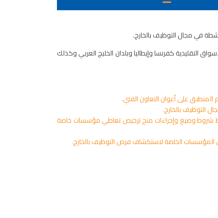
اشطة في مجال التوظيف بالخارج.
ق التقليدية كفرنسا وإيطاليا وبلدان الخليج العربي وكذلك
ريل 2011 يتعلق بتنقيح الأمر عدد 2948 لسنة 2010 المؤرخ في 9 نوفمبر 2010 والمتعلق بضبط شروط وصيغ وإجراءات منح ترخيص تعاطي مؤسسات خاصة