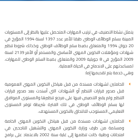
يتمثل نشاط التصنيف في ترتيب المهارات المتحصل عليها بالنظر إلى المستويات
المبينة بسلم الوظائف الوطني طبقا للأمر عدد 1397 لسنة 1994 المؤرخ في
20 جوان 1994 والمتعلق بضبط سلم الوظائف الوطني وكذلك شروط تنظير
شهادات ومؤهلات التكوين المهني الأساسي والمستمر أو الأمر 2139 لسنة
2009 المؤرخ في 8 جويلية 2009 والمتعلق بضبط السلم الوطني للمهارات،
لمساعدتهم على الاندماج في الحياة العملية.
وهي خدمة يتم تقديمها إما:
للحاملين لشهادات مسندة من قبل هياكل التكوين المهني العمومية
قبل صدور قرارات التنظير أو الشهادات التي أسندت بعد صدور قرارات
التنظير ولم يقع التنصيص فيها على مرجع تنظيرها والمستوى الموافق
لها بسلم الوظائف الوطني في تلك الفترة شريطة توفر المستوى
التعليمي المستوجب للالتحاق بالتكوين المستهدف.
للحاملين لشهادات مسندة من قبل هياكل التكوين المهني الخاصة
ومسلمة من طرف وزارة التكوين المهني والتشغيل للناجحين في
امتحانات وطنية كانت تنظمها إلى غاية سنة 2002 بالاعتماد على برامج