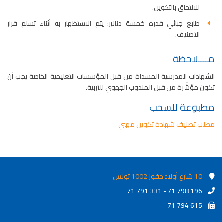
للالتحاق بالتكوين.
طابع جبائي قدره خمسة دنانير: يتم الاستظهار به أثناء تسلم قرار
التصنيف.
مــــلاحظة
الشهادات المدرسية المسداة من قبل المؤسسات التعليمية الخاصة يجب أن
تكون مؤشّرة من قبل المندوب الجهوي للتربية.
مطبوعة للسحب
مطلب تصنيف شهادة تكوين مهني
10 شارع أولاد حفوز 1002 تونس
71 791 331 - 71 798 196
71 794 615