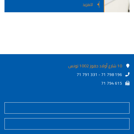
للمزيد
10 شارع أولاد حفوز 1002 تونس
71 791 331 - 71 798 196
71 794 615