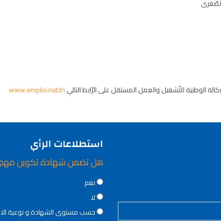
الصّغرى
الة الوطنية للتّشغيل والعمل المستقل على الرّابط التالي
www.emploi.nat.tn
استطلاعات الرأي
هل تضمن شهادة تكوين مهن
Choices
نعم
لا
حسب مستوى الشهادة و نوعية ال