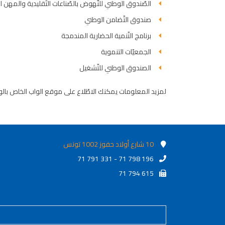
الصّندوق الوطني للنّهوض بالصّناعات التّقليدية والمهن 
صندوق التّضامن الوطني
برنامج التّنمية الحضارية المندمجة
الجمعيّات التنموية
الصندوق الوطني للتّشغيل
لمزيد المعلومات يمكنك الاطّلاع على موقع الواب الخاص بالوك
10 شارع أولاد حفوز 1002 تونس
71 791 331 - 71 798 196
71 794 615