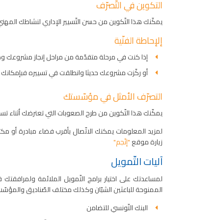
التكوين في التّصرّف
يمكّنك هذا التّكوين من حسن التّسيير الإداري لنشاطك المهني
إلإحاطة الفنّية
إذا كنت في مرحلة متقدّمة من مراحل إنجاز مشروعك ومتح
أو ركّزت مشروعك حديثا وانطلقت في تسييره فبإمكانك تنمية 
التصرّف الأمثل في مؤسّستك
يمكّنك هذا التّكوين من طرح الصعوبات التي تعترضك أثناء تسيي
لمزيد المعلومات يمكنك الاتّصال بأقرب فضاء مبادرة أو مكتب
زيارة موقع
"إنّجم"
آليات التّمويل
لمساعدتك على اختيار برامج التّمويل الملائمة ولمرافقتك 
الممنوحة للباعثين الشبّان وكذلك مختلف الصّناديق والمؤسّس
البنك التّونسي للتضامن