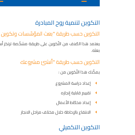
التكوين لتنمية روح المبادرة
التكوين حسب طريقة "بعث المؤسّسات وتكوين ال
يعتمد هذا الصّنف من التّكوين على طريقة مشخّصة ترتكز أسا
بعثه.
التكوين حسب طريقة "أنشئ مشروعك
يمكّنك هذا التّكوين من :
إعداد دراسة المشروع
تقييم قابلية إنجازه
إعداد مخطّط الأعمال
الانتفاع بالإحاطة خلال مختلف مراحل الانجاز
التكوين التكميلي