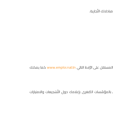
لاتك التّجارية.
مستقل على الرّابط التالي
www.emploi.nat.tn
كما يمكنك
بالمؤسّسات الصّغرى بإعلامك حول التّشجيعات والامتيازات