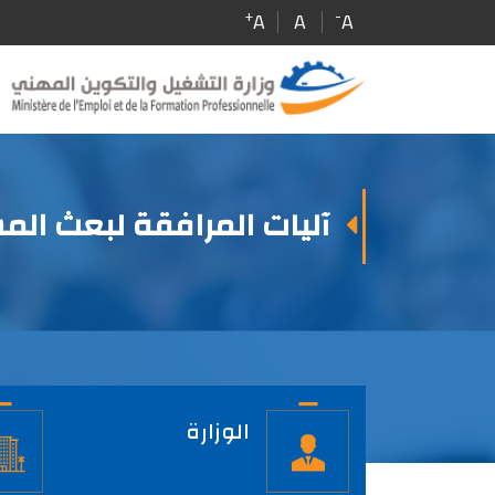
Skip
+
-
A
A
A
to
main
content
آليات المرافقة لبعث الم
الصفحة
الرئيسية
الوزارة