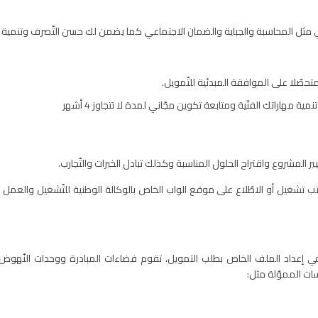
 مثل المحاسبة والجباية والضمان الاجتماعي كما يضمن لك حسن التّصرف وتنمية مباد
صّلا على الموافقة المبدئية للتّمويل.
مهاراتك الفنّية ومتابعة تكوين مجّاني لمدة لا تتجاوز 4 أشهر
ر المشروع واقتراح الحلول المناسبة وكذلك تبادل الخبرات والتّجارب.
 تشغيل أو الاطّلاع على موقع الواب الخاص بالوكالة الوطنية للتّشغيل والعمل ال
في إعداد الملف الخاص بطلب التمويل، تقوم فضاءات المبادرة ووحدات النّهوض 
ات المموّلة مثل: