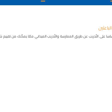
باعثين
سا على التّدريب عن طريق الممارسة والتّدريب الميداني ممّا يمكّنك من تقييم ش