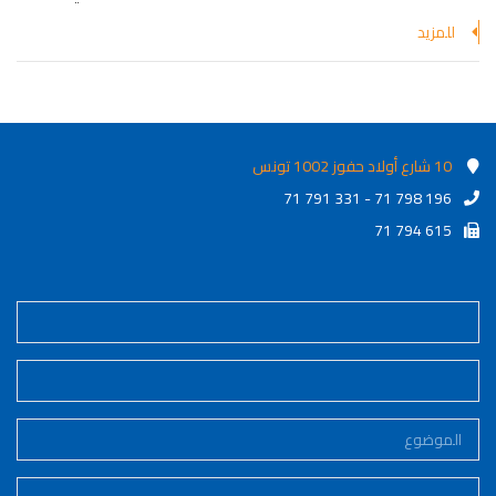
للمزيد
10 شارع أولاد حفوز 1002 تونس
71 791 331 - 71 798 196
71 794 615