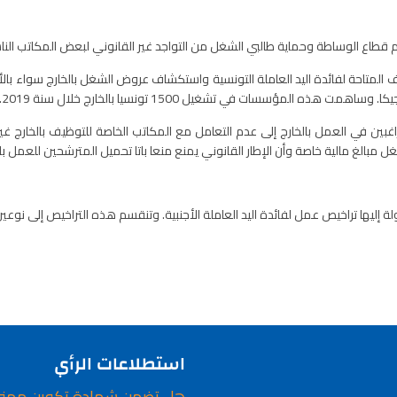
م قطاع الوساطة وحماية طالبي الشغل من التواجد غير القانوني لبعض المكاتب الن
متاحة لفائدة اليد العاملة التونسية واستكشاف عروض الشغل بالخارج سواء بالأسوا
ذه المؤسسات في تشغيل 1500 تونسيا بالخارج خلال سنة 2019.
غبين في العمل بالخارج إلى عدم التعامل مع المكاتب الخاصة للتوظيف بالخارج غير
غ مالية خاصة وأن الإطار القانوني يمنع منعا باتا تحميل المترشحين للعمل بالخا
لة إليها تراخيص عمل لفائدة اليد العاملة الأجنبية. وتنقسم هذه التراخيص إلى ن
استطلاعات الرأي
هل تضمن شهادة تكوين مهن