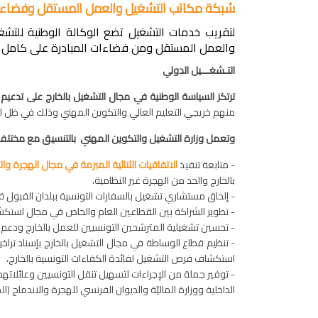
شبكة مكاتب التشغيل والعمل المستقل وفضاءات
لتقريب خدمات التشغيل تضع الوكالة الوطنية للتش
والعمل المستقل ومن فضاءات المبادرة على كامل ت
التـشغـــيل الدولي
ترتكز السياسة الوطنية في مجال التشغيل بالخارج على تدعي
منهم خريجي التعليم العالي والتكوين المهني وذلك في ظل الم
و
تعمل
وزارة التشغيل والتكوين المهني بالتنسيق مع مختلف
- متابعة تنفيذ
الاتفاقيات الثنائية المبرمة في مجال الهجرة وال
بالخارج والحد من الهجرة غير النظامية،
- إلحاق مستشاري تشغيل بالسفارات التونسية ببلدان القبول
- تطوير الشراكة بين القطاعين العام والخاص في مجال استك
- تحسين تشغيلية المترشحين التونسيين للعمل بالخارج ودعم 
- تنظيم قطاع الوساطة في مجال التشغيل بالخارج بإسناد 
استكشاف فرص التشغيل لفائدة الكفاءات التونسية بالخارج،
- توفير جملة من الإجراءات لتسهيل تنقل التونسيين وعائلاتهم
الداخلية ووزارة الماليّة والديوان الفرنسي للهجرة والاندماج 