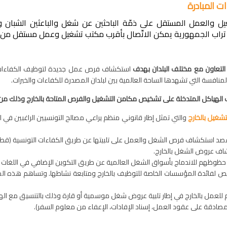
 المبادرة
غيل والعمل المستقل على ذمّة الباحثين عن شغل والباعثين الشبان
راب الجمهورية يمكن الاتّصال بأقرب مكتب تشغيل وعمل مستقل من م
م التعاون مع مختلف البلدان بهدف
استكشاف فرص عمل جديدة لتوظيف الكفاءات ال
نافسة التي تشهدها الساحة العالمية بين لبلدان المصدرة للكفاءات والخبرات.
 الهياكل المتدخلة على تشخيص مكامن التشغيل والفرص المتاحة بالخارج وذلك من 
تشغيل بالخارج
والتي تمثل إطار قانوني منظم يراعي مصالح التونسيين الراغبين في
 قصد استكشاف فرص الشغل والعمل على تلبيتها عن طريق الكفاءات التونسية (قطر 
شاف عروض الشغل بالخارج.
حظوظهم للاندماج بأسواق الشغل العالمية عن طريق التكوين الإضافي في اللغات و
تراخيص لفائدة المؤسسات الخاصة للتوظيف بالخارج ومتابعة نشاطها. وتساهم هذ
 للعمل بالخارج في إطار تلبية عروض شغل موسمية أو قارة وذلك بالتنسيق مع الهياكل 
(المصادقة على عقود العمل، إسناد الإفادات، الإعفاء من معلوم السفر).