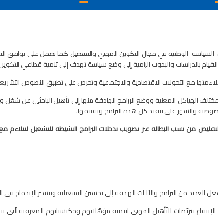
ة السياسة الوطنية في مجال التكوين المهني والتشغيل كما تعمل على توافق التوج
القيام بالدراسات والبحوث الرامية إلى وضع سياسة تهدف إلى تنمية قطاعي التكوين
ر ملاءمتها مع التحولات الاقتصادية والاجتماعية وتحرص على تطبيق النصوص التشريعية 
ختلف الهياكل المعنية ووضع البرامج الهادفة منها إلى تأهيل الباحثين عن شغل 
خصوصية والسهر على تنفيذ كل هذه البرامج وتقييمها.
تقليص من نسب البطالة عبر تصويب تدخلات البرامج النشيطة للتشغيل لتتلاءم مع
 العديد من البرامج والآليات الهادفة إلى تحسين التشغيلية وتيسير الإندماج في ال
فاع بتربّصات للتّأهيل المهني لتنمية مؤهّلاتهم ومكتسباتهم المعرفية الّتي تي