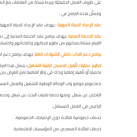
على ظروف العمل الحقيقيّة وربط شبكة من العلاقات مع الم
وتتمثّل هذه البرامج في :
عقد الإعداد للحياة المهنية
:
يهدف عقد الإعداد للحياة المهني
عقد الخدمة المدنية
:يهدف برنامج عقد الخدمة المدنية إلى 
القيام بنشاط يمكنهم من تطوير قدراتهم وكفاءاتهم واكتسا
برنامج دعم انتداب حاملي الشهادات العليا
:يهدف برنامج دعم ان
تنظيم عمليات تأهيل لتحسين قابلية التشغيل
:
يتمثل هذا البر
تكميليا أو تأهيلا إضافيا وذلك في إطار اتفاقية تبرم للغرض
كما يتوفر موقع واب الوكالة الوطنية للتشغيل والعمل المس
الباحثين عن شغل ومنها خدمة تقنيات البحث عن شغل وخدمة الا
الراغبين في العمل المستقل،
خدمات خصوصية لفائدة ذوي الإحتياجات الخصوصية،
خدمات لفائدة المسرحين من المؤسسات الاقتصادية.