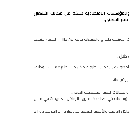
 والمؤسسات الاقتصادية شبكة من مكاتب التّشغيل
قرّ السكنى.
تونسية بالخارج واستيعاب جانب من طالبي الشغل لاسيما
خلال :
 الحصول على عمل بالخارج ويمكن من تنظيم عمليات التوظيف
وفرنسا)،
المجالات الفنية المستوجبة للغرض،
ه المؤسسات في معاضدة مجهود الهياكل العمومية في مجال
الوطنية والأجنبية المعنية على غرار وزارة الخارجية ووزارة