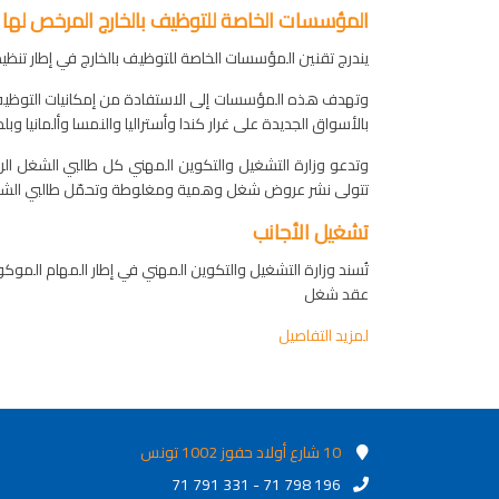
المؤسسات الخاصة للتوظيف بالخارج المرخص لها
يندرج تقنين المؤسسات الخاصة للتوظيف بالخارج في إطار تنظي
وتهدف هذه المؤسسات إلى الاستفادة من إمكانيات التوظيف ال
بالأسواق الجديدة على غرار كندا وأستراليا والنمسا وألمانيا وبلجيكا. وساهمت ه
وتدعو وزارة التشغيل والتكوين المهني كل طالبي الشغل الرا
تتولى نشر عروض شغل وهمية ومغلوطة وتحمّل طالبي الشغل مبال
تشغيل الأجانب
تُسند وزارة التشغيل والتكوين المهني في إطار المهام الموكو
عقد شغل
لمزيد التفاصيل
10 شارع أولاد حفوز 1002 تونس
71 791 331 - 71 798 196