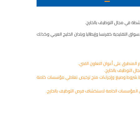
اشطة في مجال التوظيف بالخارج.
ق التقليدية كفرنسا وإيطاليا وبلدان الخليج العربي وكذلك
ريل 2011 يتعلق بتنقيح الأمر عدد 2948 لسنة 2010 المؤرخ في 9 نوفمبر 2010 والمتعلق بضبط شروط وصيغ وإجراءات منح ترخيص تعاطي مؤسسات خاصة