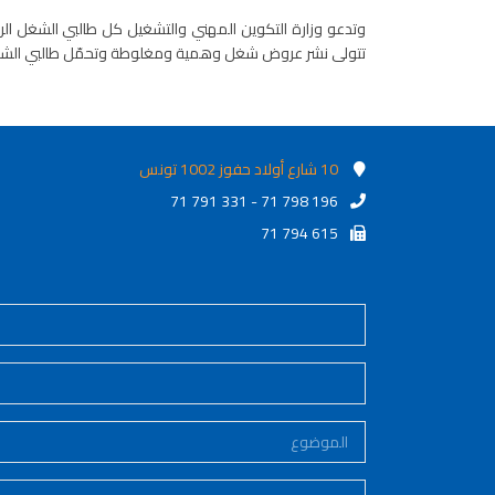
وتدعو وزارة التكوين المهني والتشغيل كل طالبي الشغل الرا
تتولى نشر عروض شغل وهمية ومغلوطة وتحمّل طالبي الشغل مبال
10 شارع أولاد حفوز 1002 تونس
71 791 331 - 71 798 196
71 794 615