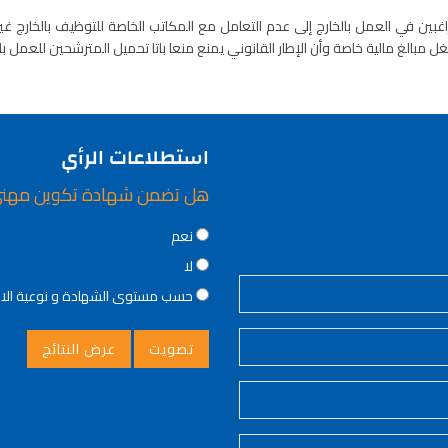
غبين في العمل بالخارج إلى عدم التعامل مع المكاتب الخاصة للتوظيف بالخارج غير
غ مالية خاصة وأن الإطار القانوني يمنع منعا باتا تحميل المترشحين للعمل بالخا
استطلاعات الرأي
هل تضمن شهادة تكوين مهن
Choices
نعم
لا
حسب مستوى الشهادة و نوعية ال