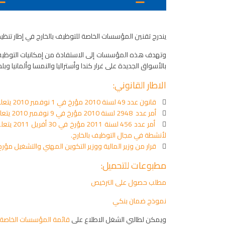
يندرج تقنين المؤسسات الخاصة للتوظيف بالخارج في إطار تنظي
وتهدف هذه المؤسسات إلى الاستفادة من إمكانيات التوظيف ال
بالأسواق الجديدة على غرار كندا وأستراليا والنمسا وألمانيا وبلج
الاطار القانوني:

قانون عدد 49 لسنة 2010 مؤرخ في 1 نوفمبر 2010 يتعلق بإتمام القانون عدد 75 لسنة 1985 المؤرخ في 20 جويلية 1985 والمتعلق بالنظام المنطبق على أعوان التعاون الفني.

أمر عدد 2948 لسنة 2010 مؤرخ في 9 نوفمبر 2010 يتعلق بضبط شروط وصيغ وإجراءات منح ترخيص تعاطي مؤسسات خاصة لأنشطة في مجال التوظيف بالخارج.

لأنشطة في مجال التوظيف بالخارج.

قرار من وزير المالية ووزير التكوين المهني والتشغيل مؤرخ في 2 ديسمبر 2010 يتعلق بضبط مقدار الضمان البنكي لأول طلب المستوجب من المؤسسات الخاصة لاستكشاف فرص ال
مطبوعات للتحميل:
مطلب حصول على الترخيص
نموذج ضمان بنكي
ويمكن لطالبي الشغل الاطلاع على
قائمة المؤسسات الخاصة ل