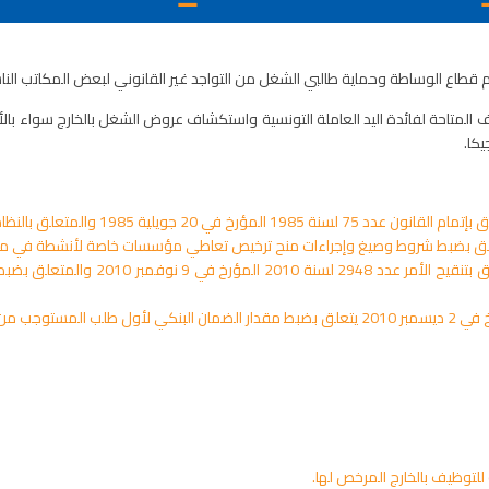
م قطاع الوساطة وحماية طالبي الشغل من التواجد غير القانوني لبعض المكاتب الن
متاحة لفائدة اليد العاملة التونسية واستكشاف عروض الشغل بالخارج سواء بالأسوا
يكا.
أمر عدد 456 لسنة 2011 مؤرخ في 30 أف
توظيف بالخارج.
لتوظيف بالخارج المرخص لها.