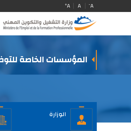
Skip
+
-
A
A
A
to
main
content
المؤسسات الخاصة للتوظي
الصفحة
الرئيسية
الوزارة