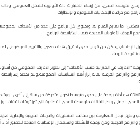
زمني متوسط المدى، من إرساء الاختيارات ذات الأولوية للتدخل العمومي وذلك عبر 
برامج مع مراعاة الإمكانيات المتوفرة والإنتظارات .
يعكس ما تعتزم القيام به. ويحتوي كل برنامج على عدد من الأهداف الخصوصية
 الهدف الأولويات المدرجة ضمن استراتيجية البرنامج.
بل للإحتساب يمكن من قيس مدى تحقيق هدف معين والتقييم الموضوعي لمستو
 المنشودة للهدف.
جية "التصرف في الميزانية حسب الأهداف" إلى تطوير التصرف العمومي من أسلوب ال
رامج والبرامج الفرعية لغاية إبراز أهم السياسيات العمومية.ويتم تحديد إسترات
.
إطار النفقات متوسط المدى CDMT هو أداة برمجة على مدى متوسط تكون متحركة من سنة إل
المدى الجملي واطر النفقات متوسطة المدى القطاعية التي تبرز توقات نفقات الوزار
ب وطرق تبادل المعلومة بين مخالف المستويات والدرجات المهنية والإدارية لغاي
ج والبرامج الفرعية ومن برمجة الأنشطة واستعمال الإمكانيات المتاحة لتحقيق أداء 