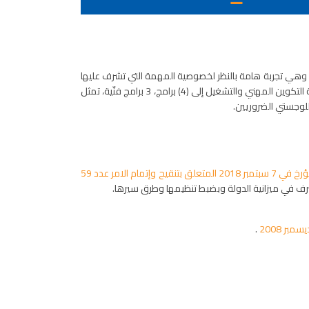
، وهي تجربة هامة بالنظر لخصوصية المهمة التي تشرف عليها
والتي تتعلق أساسا بثلاثة قطاعات حيوية وهم قطاع التكوين المهني وقطاع التشغيل وقطاع المبادرة الخاصة. وفي هذا الإطار، تم تقسيم مهمة التكوين المهني والتشغيل إلى (4) برامج، 3 برامج فنّية، تمثل
للوجستي الضروريين.
الأمر الحكومي عدد 757 لسنة 2018 والمؤرخ في 7 سبتمبر 2018 المتعلق بتنقيح وإتمام الامر عدد 59
صرف في ميزانية الدولة وبضبط تنظيمها وطرق سيرها.
.