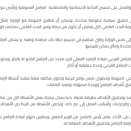
مل على تحسين النجاعة الاجتماعية والاقتصادية للبرامج العمومية وتأمين جو
قيق سياسة عمومية محددة. ويمكن أن تتطابق المهمة مع الوزارة (مثال مه
مهمة البحث العلمي التي يفترض أن تكون من جملة برامج البحث العلمي بمختلف الوز
إلى نفس الوزارة والتي تساهم في تجسيم خطة ذات مصلحة وطنية. و يشمل البرن
حددة ونتائج يمكن تقييمها.
رنامج الفرعي قيادة التنفيذ الفعلي لجزء محدد من البرنامج الراجع له بالنظر. ويحت
رنامج الفرعي وحدة عملياتية أو أكثر.
مي للمهمة وتنضوي ضمن برامج فرعية وتكون مكلفة فعليا بتنفيذ أنشطة البرنامج
حقيق أهداف البرنامج ووحدة استهلاك وتنفيذ النفقات.
يذ وتحقيق الأهداف بطريقة ناجعة. كما يمكن برمجة بعض الأنشطة التي من شا
والإجراءات وأساليب العمل إلى غير ذلك. وتكمن الأنشطة من الربط بين الأهداف وا
 على الأداء. يعين رئيس البرنامج من الوزير المعني ويمارس مهام قيادة البرنامج
زانية البرنامج وتحقيق الأهداف المعلنة له.