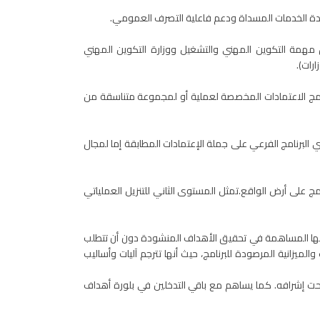
دة الخدمات المسداة ودعم فاعلية التصرف العمومي.
مة التكوين المهني والتشغيل ووزارة التكوين المهني
ارات).
امج الاعتمادات المخصصة لعملية أو لمجموعة متناسقة من
وي البرنامج الفرعي على جملة الإعتمادات المطابقة إما لمجال
 على أرض الواقع.تمثل المستوى الثاني للتنزيل العملياتي
نها المساهمة في تحقيق الأهداف المنشودة دون أن تتطلب
لميزانية المرصودة للبرنامج، حيث أنها تترجم آليات وأساليب
 تحت إشرافه. كما يساهم مع باقي التدخلين في بلورة أهداف