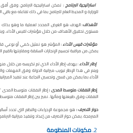
استراتيجية البرنامج
: تمكن استراتيجية البرنامج، وفق أفق 
للوزارة و المحيط العام للبرنامج بما في ذلك تفاعله مع باقي ال
الأهداف
: الهدف هو الغرض المحدد لعملية ما وهو بذلك 
مستوى تحقيق الأهداف من خلال مؤشرات لقيس الأداء. ويترجم
مؤشرات قيس الأداء
: المؤشر هو تمثيل كمي أو نوعي قا
يمكن من مراقبة تجسيم الإنجازات السابقة ومقارنتها بالقيم
إطار الأداء
: يهدف إطار الأداء الذي تم تكريسه من خلال منه
ويتم في هذا الإطار تبويب ميزانية الدولة وفق المهمات والب
الأداء بما يمكن من قسي وتحسين النجاعة عند تنفيذ الميزانية
إطار النفقات متوسط المدى :
النفقات وفق طبيعتها ومآلها . نميز بين إطار النفقات متوسط 
حوار التصرف :
هو مجموعة الإجراءات والنظم التي تحدد أسالي
المبرمجة. يمكن حوار التصرف من إعداد وتنفيذ ميزانية البرنام
2.
مكونات المنظومة