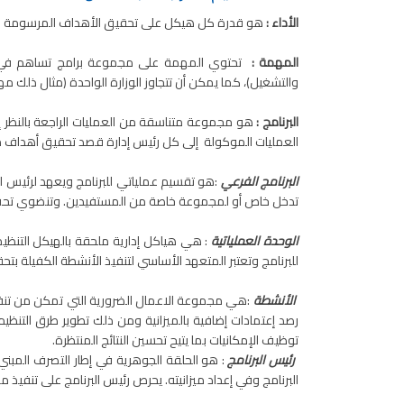
الأداء :
هو قدرة كل هيكل على تحقيق الأهداف المرسومة والع
المهمة :
تحتوي المهمة على مجموعة برامج تساهم في تح
والتشغيل)، كما يمكن أن تتجاوز الوزارة الواحدة (مثال ذلك 
البرنامج :
هو مجموعة متناسقة من العمليات الراجعة بالنظر 
العمليات الموكولة إلى كل رئيس إدارة قصد تحقيق أهداف م
البرنامج الفرعي
:هو تقسيم عملياتي للبرنامج ويعهد لرئيس الب
تدخل خاص أو لمجموعة خاصة من المستفيدين. وتنضوي تحت الب
الوحدة العملياتية
: هي هياكل إدارية ملحقة بالهيكل التنظي
للبرنامج وتعتبر المتعهد الأساسي لتنفيذ الأنشطة الكفيلة بت
الأنشطة
:هي مجموعة الاعمال الضرورية التي تمكن من تنف
رصد إعتمادات إضافية بالميزانية ومن ذلك تطوير طرق التنظيم 
توظيف الإمكانيات بما يتيح تحسين النتائج المنتظرة.
رئيس البرنامج
: هو الحلقة الجوهرية في إطار التصرف المبني
البرنامج وفي إعداد ميزانيته. يحرص رئيس البرنامج على تنفيذ مي