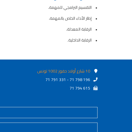
• التقسيم البرامجي للمهمة،
• إطار الأداء الخاص بالمهمة،
• الرقابة المعدلة،
• الرقابة الداخلية.
10 شارع أولاد حفوز 1002 تونس
71 791 331 - 71 798 196
71 794 615