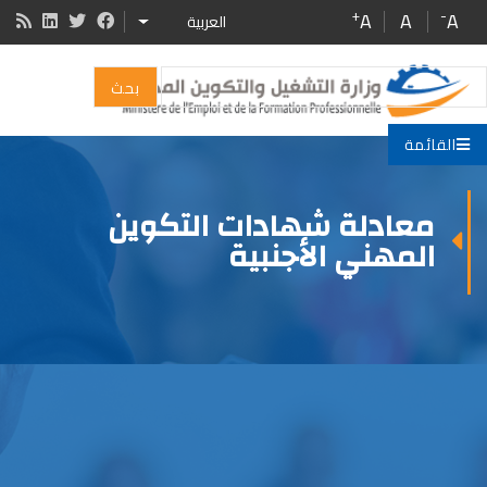
Skip
+
-
A
A
A
العربية
ADDITIONAL ACTIONS
to
main
بحث
content
القائمة
معادلة شهادات التكوين
المهني الأجنبية