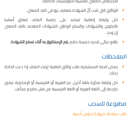
الاختصاص المعني (بالنسبة للمؤسسات الخاصة).
الوثائق التي تثبت أنّ الشهادة معترف بها في البلد المعني.
كل وثيقة إضافية تساعد على دراسة الملف تتعلق أساسا
بالتكوين والشهادات والسلم الوطني للشهادات المعتمد بالبلد المعني
إن وجد.
طابع جبائي قدره خمسة دنانير:
يتم الإستظهار به أثناء تسلم الشهادة
.
الملاحظات
يمكن للجنة الاستشارية طلب وثائق اضافية لإثراء الملف إذا دعت الحاجة
لذلك.
كل وثيقة محرّرة بلغة أخرى غير العربية أو الفرنسية أو الإنجليزية، ترفق
بترجمة إلى اللغة العربية أو اللغة الفرنسية من قبل مترجم محلّف.
مطبوعة للسحب
طلب معادلة شهادة تكوين أجنبية.