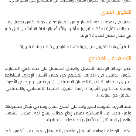
باعثي المشاريع عبر التكوين التقني والتصرف في المشاريع على النحو التالي:
التكوين التقني
يتمثل في تمكين باعثي المشاريع من المشاركة في دورة تكوين تكميلي في
المجالات الفنّية لمدّة لا تتجاوز 4 أشهر والتّمتّع بالإحاطة الفنّية من قبل خبير
في مجال معيّن لمدّة 12 يوما.
علما وأن هذا التكوين مجانيا ويتمتع المشاركون خلاله بمنحة شهريّة.
التصرف في المشروع
تضع الوكالة الوطنيّة للتّشغيل والعمل المستقل على ذمة باعثي المشاريع
تكوين تكميلي في التّصرف يمكّنهم من حسن التّسيير الإداري لنشاطهم
المهني (المحاسبة الجباية الضمان الاجتماعي...)، ويضمن لهم حسن التّصرف
وتنمية مبادلاتهم التّجارية (دراسة السّوق، المحيط الاقتصادي والاجتماعي،
التّعامل مع البنوك...).
تمتدّ الدّورة التّكوينيّة لشهر واحد على أقصى تقدير، وتتمّ في شكل مجموعات
ولمن يرغب في المشاركة يمكن إيداع مطلب ترشح لدى مكتب التّشغيل
والعمل المستقل أو الاتّصال بأحد فضاءات المبادرة.
تتكفل الوكالة الوطنية للتشغيل والعمل المستقل بمصاريف التّكوين كما