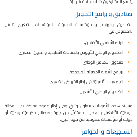
يتمتع المشاركون خلاله بمنحة شهريّة
صناديق و برامج التمويل
الصّناديق والبرامج والمؤسّسات المموّلة للمؤسّسات الصّغرى تتمثل
بالخصوص في:
البنك التّونسي للتّضامن،
الصّندوق الوطني للنّهوض بالصّناعات التّقليديّة والمهن الصّغرى،
صندوق التّضامن الوطني
برنامج التّنمية الحضريّة المندمجة،
الجمعيات التّنمويّة في إطار القروض الصّغرى
الصّندوق الوطني للتّشغيل.
وتسند هذه التّمويلات بتعاون وثيق وفي إطار عقود شراكة بين الوكالة
الوطنيّة للتّشغيل والعمل المستقلّ من جهة ومصالح حكوميّة وطنيّة أو
دوليّة أو مؤسّسات عموميّة من جهة أخرى.
التشجيعات و الحوافز