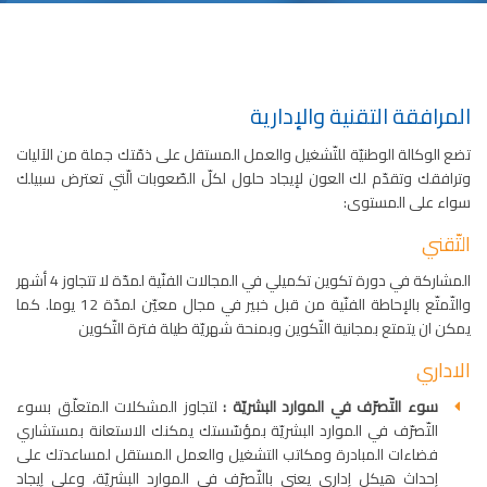
المرافقة التقنية والإدارية
تضع الوكالة الوطنيّة للتّشغيل والعمل المستقل على ذمّتك جملة من الآليات
وترافقك وتقدّم لك العون لإيجاد حلول لكلّ الصّعوبات الّتي تعترض سبيلك
سواء على المستوى:
التّقني
المشاركة في دورة تكوين تكميلي في المجالات الفنّية لمدّة لا تتجاوز 4 أشهر
والتّمتّع بالإحاطة الفنّية من قبل خبير في مجال معيّن لمدّة 12 يوما. كما
يمكن ان يتمتع بمجانية التّكوين وبمنحة شهريّة طيلة فترة التّكوين
الاداري
سوء التّصرّف في الموارد البشريّة :
لتجاوز المشكلات المتعلّق بسوء
التّصرّف في الموارد البشريّة بمؤسّستك يمكنك الاستعانة بمستشاري
فضاءات المبادرة ومكاتب التشغيل والعمل المستقل لمساعدتك على
إحداث هيكل إداري يعنى بالتّصرّف في الموارد البشريّة، وعلى إيجاد