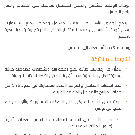
الوكالة الوطنيّة للتّشغيل والعمل المستقل تساعدك على اكتشاف واختيار
برامج التمويل
البرنامج الوطني للتأهيل في العمل المستقل ومجلّة تشجيع الاستثمارات
وهي تهدف أساسا إلى دفع الاستثمار الخارجي المباشر وخلق ديناميكية
للتّصدير.
وتنقسم هذه التّشجيعات إلى قسمين:
تشجيعات مشتركة
تتمثّل في إعفاءات جبائيه تمنح بصفة آليّة وتشجيعات خصوصيّة جبائيه
وماليّة تحظى بها المؤسّسات الّتي تنشط في القطاعات ذات الأولويّة.
عدم احتساب المداخيل والمرابيح المعاد استثمارها في حدود 35 % من
جملة المرابيح والمداخيل الخاضعة للضريبة
الإعفاء من الأداء الجمركي على المعدّات المستوردة والّتي لا يصنع
مثلها في تونس
تحديد الأداء على القيمة المضافة عند استيراد معدّات التّجهيز
(قانون الماليّة لسنة 1999)