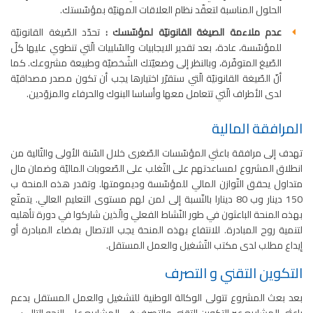
الحلول المناسبة لتعقّد نظام العلاقات المهنيّة بمؤسّستك.
عدم ملاءمة الصيغة القانونيّة لمؤسّسك :
تحدّد الصّيغة القانونيّة
للمؤسّسة، عادة، بعد تقدير الايجابيات والسّلبيات الّتي تنطوي عليها كلّ
الصّيغ المتوفّرة، وبالنظر إلى وضعيّتك الشّخصيّة وطبيعة مشروعك. كما
أنّ الصّيغة القانونيّة الّتي ستقرّر اختيارها يجب أن تكون مصدر مصداقيّة
لدى الأطراف الّتي تتعامل معها وأساسا البنوك والحرفاء والمزوّدين.
المرافقة المالية
تهدف إلى مرافقة باعثي المؤسّسات الصّغرى خلال السّنة الأولى والتّالية من
انطلاق المشروع لمساعدتهم على التّغلب على الصّعوبات الماليّة وضمان مال
متداول يحقق التّوازن المالي للمؤسّسة وديمومتها. وتقدر هذه المنحة ب
150 دينار وب 80 دينارا بالنّسبة إلى لمن لهم مستوى التعليم العالي. يتمتّع
بهذه المنحة الباعثون في طور النّشاط الفعلي والّذين شاركوا في دورة تأهليه
لتنمية روح المبادرة. للانتفاع بهذه المنحة يجب الاتصال بفضاء المبادرة أو
إيداع مطلب لدى مكتب التّشغيل والعمل المستقل.
التكوين التقني و التصرف
بعد بعث المشروع تتولى الوكالة الوطنية للتشغيل والعمل المستقل بدعم