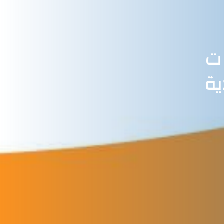
ات
ية