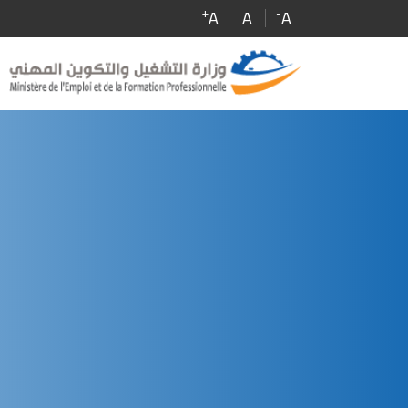
Skip
+
-
A
A
A
to
main
content