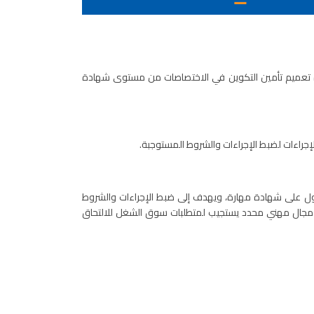
ة تعميم تأمين التكوين في الاختصاصات من مستوى شهادة
لتشغيل والتكوين المهني المؤرخ في 29 ماي 2024 المتعلق بضبط شروط الحصول على شهادة مهارة، ويهدف إلى ضبط الإجراءات والشروط
ي مجال مهني محدد يستجيب لمتطلبات سوق الشغل للالتحاق