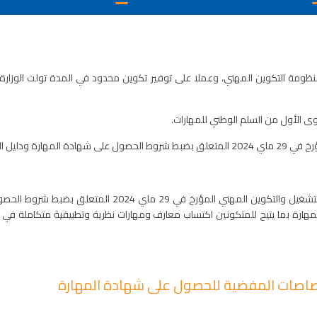
نظومة التكوين المهني، وعملا على توفير تكوين محدود في المدة تولت الوزار
وى
الأول من السلم الوطني للمهارات.
راءات والشروط المستوجبة.
يتنزل هذا الدليل في إطار تفعيل الفصل الرابع من قرار وزير ا
هارة بما يتيح للمتكونين اكتساب معارف ومهارات نظرية وتطبيقية متكاملة ف
ختصاصات المفضية للحصول على شهادة المهارة