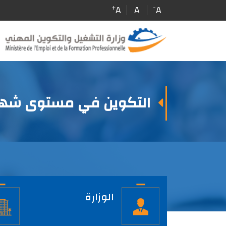
Skip
+
-
A
A
A
to
main
content
التكوين في مستوى شها
الصفحة
الرئيسية
الوزارة