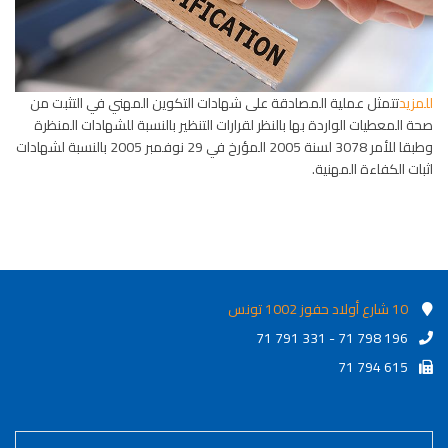
للمزيد
تتمثل عملية المصادقة على شهادات التكوين المهني في التثبت من
صحة المعطيات الواردة بها بالنظر لقرارات التنظير بالنسبة للشهادات المنظرة
وطبقا للأمر 3078 لسنة 2005 المؤرخ في 29 نوفمبر 2005 بالنسبة لشهادات
اثبات الكفاءة المهنية.
10 شارع أولاد حفوز 1002 تونس
71 791 331 - 71 798 196
71 794 615