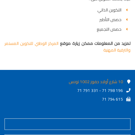
التكوين الذاتي
حصص التأطير
حصص التجميع
لمزيد من المعلومات ممكن زيارة موقع
المركز الوطني للتكوين المستمر
والترقية المهنية
10 شارع أولاد حفوز 1002 تونس
71 791 331 - 71 798 196
71 794 615