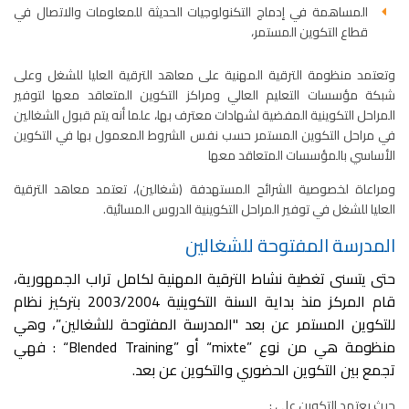
المساهمة في إدماج التكنولوجيات الحديثة للمعلومات والاتصال في
قطاع التكوين المستمر،
وتعتمد منظومة الترقية المهنية على معاهد الترقية العليا للشغل وعلى
شبكة مؤسسات التعليم العالي ومراكز التكوين المتعاقد معها لتوفير
المراحل التكوينية المفضية لشهادات معترف بها، علما أنه يتم قبول الشغالين
في مراحل التكوين المستمر حسب نفس الشروط المعمول بها في التكوين
الأساسي بالمؤسسات المتعاقد معها
ومراعاة لخصوصية الشرائح المستهدفة (شغالين)، تعتمد معاهد الترقية
العليا للشغل في توفير المراحل التكوينية الدروس المسائية.
المدرسة المفتوحة للشغالين
حتى يتسنى تغطية نشاط الترقية المهنية لكامل تراب الجمهورية،
قام المركز منذ بداية السنة التكوينية 2003/2004 بتركيز نظام
للتكوين المستمر عن بعد "المدرسة المفتوحة للشغالين”، وهي
منظومة هي من نوع ”mixte“ أو ”Blended Training“ : فهي
تجمع بين التكوين الحضوري والتكوين عن بعد.
حيث يعتمد التكوين على :