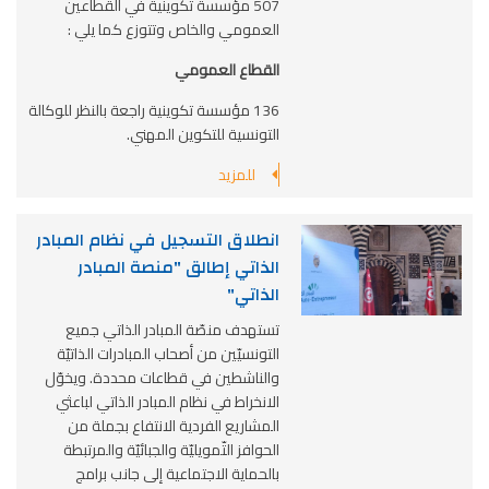
507 مؤسسة تكوينية في القطاعين
العمومي والخاص وتتوزع كما يلي :
القطاع العمومي
136
مؤسسة تكوينية راجعة بالنظر للوكالة
التونسية للتكوين المهني
.
للمزيد
انطلاق التسجيل في نظام المبادر
الذاتي إطالق "منصة المبادر
الذاتي"
تستهدف منصّة المبادر الذاتي جميع
التونسيّين من أصحاب المبادرات الذاتيّة
والناشطين في قطاعات محددة. ويخوّل
الانخراط في نظام المبادر الذاتي لباعثي
المشاريع الفردية الانتفاع بجملة من
الحوافز التّمويليّة والجبائيّة والمرتبطة
بالحماية الاجتماعية إلى جانب برامج