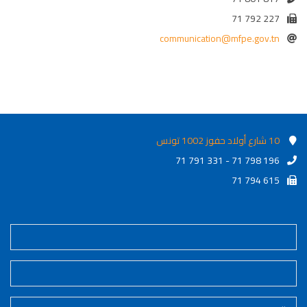
71 792 227
communication@mfpe.gov.tn
10 شارع أولاد حفوز 1002 تونس
71 791 331 - 71 798 196
71 794 615