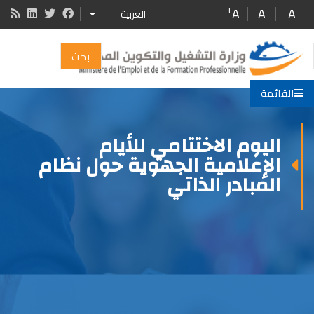
Skip
+
-
A
A
A
العربية
ADDITIONAL ACTIONS
to
main
بحث
content
القائمة
اليوم الاختتامي للأيام
الإعلامية الجهوية حول نظام
المبادر الذاتي