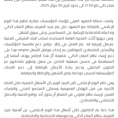
مبادر ذاتي بلغ 2150 الى حدود تاريخ 30 جوان 2025.
وثمنت ممثلة المعهد العربي لرؤساء المؤسسات، مبادرة تنظيم هذا اليوم
الإعلامي بالشراكة مع المعهد، حتى يتم مزيد التعريف بنظام المبادر الذاتي
وتداعياته الاقتصادية الإيجابية على المستثمرين وعلى سوق الشغل.
ومن جهتها أكّدت المديرة العامة المساعدة لمكتب البنك الافريقي للتنمية
بشمال إفريقيا انه يتم العمل في إطار برنامج دعم تنافسية المؤسّسات
والتّمكين الاقتصادي للمواطنين عبر إحداث مواطن الشّغل Cap emploi على
دعم إرساء نظام المبادر الذاتي، مضيفة أنّ هذا البرنامج يهدف أساسا إلى
المساهمة في تحسين تشغيلية الباحثين عن شغل وتطوير كفاءاتهم عبر
التكوين التكميلي ودعم ريادة الأعمال بالإضافة إلى دعم القدرات
المؤسساتية لتحسين حوكمة برامج التشغيل والإحاطة والمرافقة.
وفي ختام اليوم الإعلامي ثمّن السيد الوزير كل الأشغال المنجزة خلال الفترة
الأخيرة من قبل الهياكل العمومية وممثلي المجتمع المدني والشركاء
الفنيين لإرساء نظام قانوني من المنتظر أن يكون أحد روافع التنمية والادماج
الاجتماعي والاقتصادي.
هذا كما عبر الحاضرون خلال أشغال هذا اليوم الاعلامي، عن أهمية مزيد
التعريف بنظام المبادر الذاتي وخصوصياته الاجتماعية والاقتصادية.