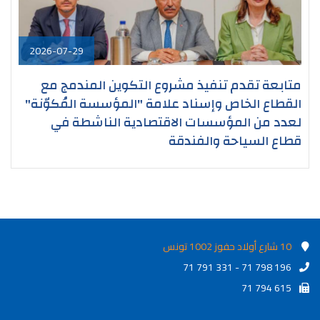
2026-07-29
متابعة تقدم تنفيذ مشروع التكوين المندمج مع
القطاع الخاص وإسناد علامة "المؤسسة المُكوّنة"
لعدد من المؤسسات الاقتصادية الناشطة في
قطاع السياحة والفندقة
10 شارع أولاد حفوز 1002 تونس
71 791 331 - 71 798 196
71 794 615