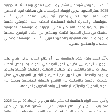
أشرف السيد رياض شوّد وزير التشغيل والتكوين المهني يوم الثلاثاء 01 جويلية
2025 بمقر المعهد العربي لرؤساء المؤسسات على فعاليات اليوم الاعلامي
حول نظام المبادر الذاتي بحضور نائبة رئيس المعهد العربي لرؤساء
المؤسّسات والمديرة العامة المساعدة لمكتب البنك الأفريقي للتنمية
بشمال إفريقيا وعدد هام من ممثلي الوزارات والمؤسسات العمومية
الناشطة في مجال المبادرة الخاصة، وممثلين عن الاتحاد التونسي للصناعة
والتجارة والصناعات التقليدية والمعهد العربي لرؤساء المؤسّسات وممثلي
الجامعات والمجتمع المدني.
وأكّد السيد رياض شوّد بالمناسبة على أنّ نظام المبادر الذاتي يندرج صلب
التوجهات الرامية إلى تكريس الدور الاجتماعي للدولة، بما يمكّن أصحاب
المبادرات الذاتيّة والناشطين في قطاعات الصّناعة والصّناعات التّقليديّة والحرف
والتّجارة والخدمات من المهن غير التّجارية و الباعثين الفرديين في مجال
الخدمات الرقمية والابداعية من الانتفاع بالحماية الاجتماعية وجملة من
الحوافز التّمويليّة والجبائيّة بالإضافة إلى برامج التّكوين والمرافقة.
وأعلن السيد الوزير بالمناسبة انه سيتم بداية من يوم الأربعاء 02 جويلية 2025
فتح باب التسجيل في نظام المبادر الذاتي للناشطين الذاتيين في مهن
الصحافة، مصرحا بأن عدد المنخرطين في هذا النظام المتحصلين على بطاقة