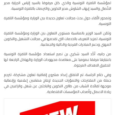
لمؤسّسة التلفزة التونسية والذي كان مرفوقا بالسيد إلياس الجراية مدير
الاتّصال والسيد إيهاب الشاوش مدير التكوين والتربصات بالتلفزة التونسية.
وتمحور اللّقاء حول بحث مجالات تعاون جديدة بين الوزارة ومؤسّسة التلفزة
التونسية.
وثمّن السيد الوزير بالمناسبة مستوى التعاون بين الوزارة ومؤسّسة التلفزة
التونسية، لمزيد التعريف بالخدمات التي تقدمها في مجالات التشغيل والتكوين
المهني ودعم المبادرات الفردية والذاتية والجماعية.
من جانبه، أكّد السيد شكري بن نصير استعداد مؤسّسة التلفزة التونسية
باعتبارها مرفقا عموميا على معاضدة مجهودات الوزارة والهياكل الراجعة لها
لتحقيق الاهداف المرجوة.
وفي ختام الجلسة، تم الاتفاق إعداد مشروع إتفاقية تعاون مشتركة، تترجم
جملة من المقترحات والتصوّرات الجديدة لإنتاج مضامين إعلامية وإتصالية
موجهة لفائدة الشباب من طالبي التكوين والباحثين عن شغل والراغبين في
ريادة الاعمال وأصحاب المؤسسات الاقتصادية.