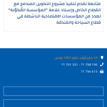
متابعة تقدم تنفيذ مشروع التكوين المندمج مع
القطاع الخاص وإسناد علامة "المؤسسة المُكوّنة"
لعدد من المؤسسات الاقتصادية الناشطة في
قطاع السياحة والفندقة
10 شارع أولاد حفوز 1002 تونس
71 791 331 - 71 798 196
71 794 615