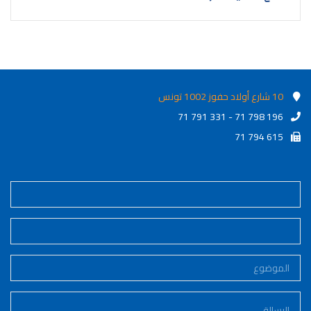
10 شارع أولاد حفوز 1002 تونس
71 791 331 - 71 798 196
71 794 615