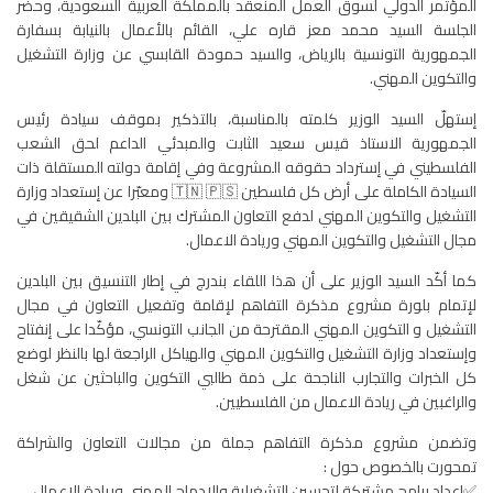
المؤتمر الدولي لسوق العمل المنعقد بالمملكة العربية السعودية، وحضر
الجلسة السيد محمد معز قاره علي، القائم بالأعمال بالنيابة بسفارة
الجمهورية التونسية بالرياض، والسيد حمودة القابسي عن وزارة التشغيل
والتكوين المهني.
إستهلّ السيد الوزير كلمته بالمناسبة، بالتذكير بموقف سيادة رئيس
الجمهورية الاستاذ قيس سعيد الثابت والمبدئي الداعم لحق الشعب
الفلسطيني في إسترداد حقوقه المشروعة وفي إقامة دولته المستقلة ذات
السيادة الكاملة على أرض كل فلسطين 🇹🇳 🇵🇸 ومعبّرا عن إستعداد وزارة
التشغيل والتكوين المهني لدفع التعاون المشترك بين البلدين الشقيقين في
مجال التشغيل والتكوين المهني وريادة الاعمال.
كما أكّد السيد الوزير على أن هذا اللقاء بندرج في إطار التنسيق بين البلدين
لإتمام بلورة مشروع مذكرة التفاهم لإقامة وتفعيل التعاون في مجال
التشغيل و التكوين المهني المقترحة من الجانب التونسي، مؤكّدا على إنفتاح
وإستعداد وزارة التشغيل والتكوين المهني والهياكل الراجعة لها بالنظر لوضع
كل الخبرات والتجارب الناجحة على ذمة طالبي التكوين والباحثين عن شغل
والراغبين في ريادة الاعمال من الفلسطيين.
وتضمن مشروع مذكرة التفاهم جملة من مجالات التعاون والشراكة
تمحورت بالخصوص حول :
✅إعداد برامج مشتركة لتحسين التشغيلية والادماج المهني وريادة الاعمال،