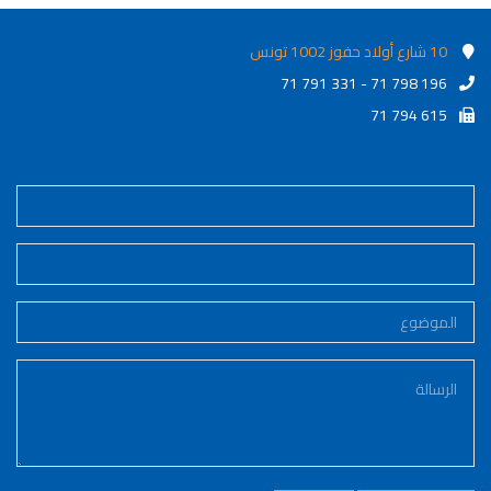
10 شارع أولاد حفوز 1002 تونس
71 791 331 - 71 798 196
71 794 615