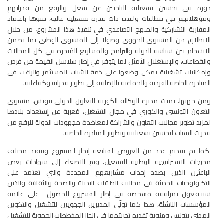
دوره في تحسين تشغيلية الباحثين عن شغل والرفع من قدراتهم
ومؤهلاتهم في قطاعات واعدة ذات قدرة تشغيلية عالية، منوها باعتماد
المقاربة التشاركية والمنهج التصاعدي في تنفيذ هذا المشروع، من خلال
الانطلاق من المستوى الجهوي وصولا إلى المستوى الوطني بما يضمن
الانسجام بين سياسة الدولة والبرامج والمشاريع المُنجزة في كل المجالات
والقطاعات، والإستغلال الأمثل لما يتوفر في إطار سلاسل القيمة من فرص
وإمكانيات تشغيلية يمكن وضعها على ذمة الشباب المستثمر والراغب في
المبادرة الخاصة الفردية والجماعية بالإضافة إلى تطوير قدراته وكفاءاته.
ومن جهتها، ثمنت مديرة الوكالة الكورية للتعاون الدولي بتونس، مستوى
التعاون التونسي والكوري في مجال التشغيل، مُعربة عن إستعداد بلادها
لمزيد تطوير مجالات التعاون والشراكة لمعاضدة مجهودات الدولة للرفع من
قدرات الشباب لتحسين تشغيليته وتطوير المبادرة الخاصة.
كما تم تقديم عدد من العروض لمتابعة إنجاز المشروع وتنفيذ مختلف
مخرجات الاستراتيجية الوطنية للتشغيل، وتم الاصغاء إلى شهادات بعض
الباعثين الذين بصدد إحداث مشاريعهم المجددة والتي تعتمد على
التكنولوجيات الحديثة في مجالات الطاقات البديلة والصحة والثقافة والذين
سينتفعون بمرافقة مشخصة في إطار المشروع للحصول على علامة
المؤسسات الناشئة، هذا كما تولّى المديرين الجهويين للتشغيل والتكوين
المهني بتونس ومنوبة تقديم تجربتهما في إنجاز المخططات الجهوية للتشغيل