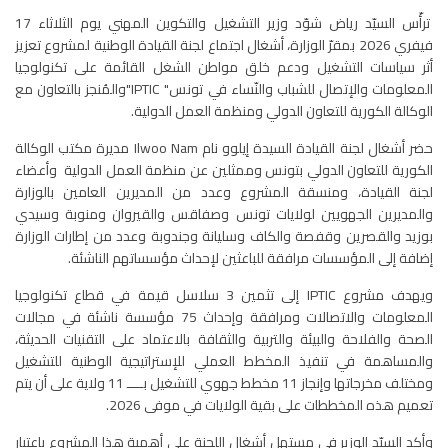
ترأّس السيّد رياض شوّد وزير التشغيل والتكوين المهني يوم الثلاثاء 17
فيفري 2026 بمقرّ الوزارة، أشغال اجتماع لجنة القيادة الوطنية لمشروع تعزيز
أثر سياسات التشغيل ودعم خلق مواطن الشغل القائمة على تكنولوجيا
المعلومات والإتصال للشباب والنّساء في تونس" IPTIC"والمُنجز بالتعاون مع
الوكالة الكورية للتعاون الدولي ومنظمة العمل الدولية.
حضر أشغال لجنة القيادة السيدة إيلوو نام Ilwoo Nam مديرة مكتب الوكالة
الكورية للتعاون الدولي بتونس وممثلين عن منظمة العمل الدولية وأعضاء
لجنة القيادة، ومنسقة المشروع وعدد من المديرين العامين بالوزارة
والمديرين الجهويين لولايات تونس وصفاقس والقيروان ومنوبة وسيدي
بوزيد والقصرين وقفصة والكاف وسليانة وجندوبة وعدد من إطارات الوزارة
إضافة إلى المؤسسات مرافقة للباعثين لإحداث مؤسساتهم الناشئة.
ويهدف مشروع IPTIC إلى تثمين 3 سلاسل قيمة في قطاع تكنولوجيا
المعلومات والاتصالات ومرافقة وإحداث 75 مؤسسة ناشئة في مجالات
الصحة والفلاحة والبيئة والتربية والثقافة بالاعتماد على التقنيات الحديثة،
والمساهمة في تنفيذ المخطط العملي للإستراتيجية الوطنية للتشغيل
ومختلف مخرجاتها وإنجاز 11 مخطط جهوي للتشغيل بــــ 11 ولاية على أن يتم
تعميم هذه المخططات على بقية الولايات في موفى 2026.
وأكد السيّد الوزير في مستهل أشغال اللجنة على أهمية هذا المشروع باعتبار