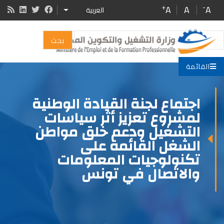
Skip
+
-
A
A
A
العربية
ADDITIONAL ACTIONS
to
main
بحث
content
القائمة
اجتماع لجنة القيادة الوطنية
لمشروع تعزيز أثر سياسات
التشغيل ودعم خلق مواطن
الشغل القائمة على
تكنولوجيات المعلومات
والاتصال في تونس