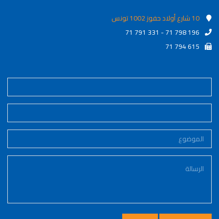
10 شارع أولاد حفوز 1002 تونس
71 791 331 - 71 798 196
71 794 615