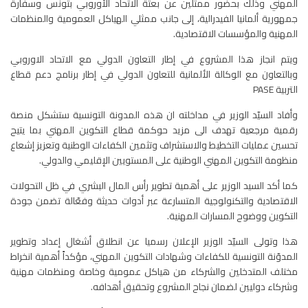
المهني وذلك بحضور ممثلين عن بعثة الاتحاد الأوروبي بتونس وسفارة
جمهورية ألمانيا الفيدرالية، إلى جانب ممثلي الهياكل العمومية والمنظمات
المهنية والمؤسسات الاقتصادية.
ويتم انجاز هذا المشروع في إطار التعاون الدولي مع الاتحاد الاوروبي
وبالتعاون مع الوكالة الألمانية للتعاون الدولي في إطار برنامج دعم قطاع
التربية PASE
وأفاد السيّد الوزير في مداخلته ان هذه المدونة التونسية ستشكل منصة
رقمية مرجعية تهدف الى مزيد حوكمة قطاع التكوين المهني بما يتيح
تحسين عمليات التخطيط والاستشراف وتثمين الكفاءات الوطنية وتعزيز إشعاع
منظومة التكوين المهني الوطنية على المستويين الإقليمي والدولي.
كما أكد السيد الوزير على أهمية تطوير رأس المال البشري في ظل التحولات
الاقتصادية والتكنولوجية المتسارعة عبر أدوات حديثة وفعّالة تضمن جودة
التكوين ووضوح المسارات المهنية.
هذا وتولى السيّد الوزير الإعلان رسميا عن انطلاق أشغال إعداد وتطوير
المدوّنة التونسية للكفاءات وشهادات التكوين المهني، مؤكداً أهمية انخراط
مختلف المتدخلين والشركاء من هياكل عمومية وخاصة ومنظمات مهنية
وشركاء دوليين لضمان نجاح المشروع وتحقيق أهدافه.