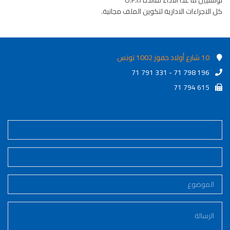
تونسيين ما عدا الأداء لفائدة O.F.I.I
كل الاجراءات الادارية لتكوين الملف مجانية.
10 شارع أولاد حفوز 1002 تونس
71 791 331 - 71 798 196
71 794 615