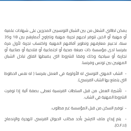
يمكن لطالبي الشغل من بين الشبان التونسيين المحرزين على شهادات علمية
أو مهنية أو الذين تتوفر لديهم تجربة مهنية وتتراوح أعمارهم بين 18 و35
سنة، تدعيم معارفهم وتطوير آفاقهم المهنية واكتساب تجربة لأول مرة
بفرنسا لدى مؤسسة ذات صبغة صحية أو اجتماعية أو فلاحية أو صناعية أو
تجارية أو سياحية وذلك وفقا للشروط التي يضبطها اتفاق تبادل الشبان
المهنيين بين تونس وفرنسا.
- الشاب المهني التونسي له الأولوية في العمل بفرنسا ( له نفس الحظوظ
التي يتمتع بها الشاب الفرنسي).
- تأشيرة العمل من قبل السلطات الفرنسية تعطى بصفة آلية إذا توفرت
الشروط المهنية في الشاب.
- توفير السكن من قبل المؤسسة غير مطلوب.
- يتم إيداع ملف الترشح بأحد مكاتب الديوان الفرنسي للهجرة والإندماج
(O.F.I.I).