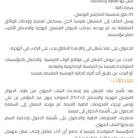
ليس بها تغطية إجتماعية)،
سيرة ذاتية .
05 صور شمسية للمترشح التونسي.
يرسل الملف إلى المشغل بفرنسا الذي يستكمل تعميير وإمضاء الوثائق
المتعلقة به، ثم يودعه بمكتب الديوان الفرنسي للهجرة والاندماج الأقرب
لمقر مؤسسته.
للحصول على عقد شغل في إطار هذا الاتفاق يجب على الراغب في الهجرة :
البحث عن عروض الشغل في مواقع الواب الفرنسية والاتصال بالمؤسسات
المتواجدة بفرنسا عبر المراسلة الإلكترونية والعادية،
أو البحث عن طريق أحد أفراد الجالية التونسية المقيمة بفرنسا.
ملاحظات :
بعد تأشير عقد الشغل يتم إستدعاء الشاب المهني من طرف الديوان
الفرنسي للهجرة والاندماج (l'O.F.I.I) المتواجد بنهج عبد المؤمن بن علي
تونس لإجراء الفحوصات الطبية اللازمة. ثم يتوجه المعني إلى السفارة
للحصول على تأشيرة الدخول إلى فرنسا.
مصاريف الفحوصات الطبية والحصول على تأشيرة الدخول وتذكرة السفر
يتحملها الشاب المهني.
المؤسسة المتواجدة بفرنسا لا تدفع أي أداء مقابل إنتداب شبان مهنيين