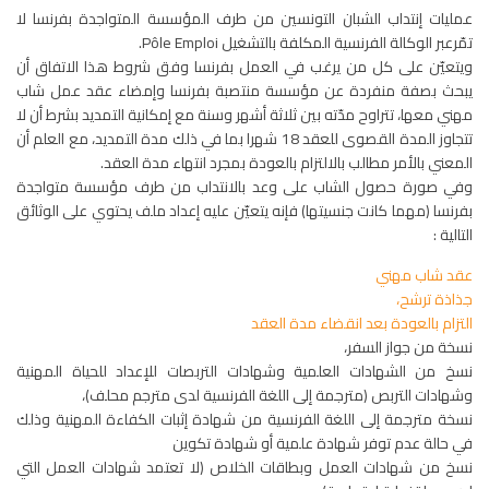
عمليات إنتداب الشبان التونسين من طرف المؤسسة المتواجدة بفرنسا لا
تمّرعبر الوكالة الفرنسية المكلفة بالتشغيل Pôle Emploi.
ويتعيّن على كل من يرغب في العمل بفرنسا وفق شروط هذا الاتفاق أن
يبحث بصفة منفردة عن مؤسسة منتصبة بفرنسا وإمضاء عقد عمل شاب
مهني معها، تتراوح مدّته بين ثلاثة أشهر وسنة مع إمكانية التمديد بشرط أن لا
تتجاوز المدة القصوى للعقد 18 شهرا بما في ذلك مدة التمديد، مع العلم أن
المعني بالأمر مطالب بالالتزام بالعودة بمجرد انتهاء مدة العقد.
وفي صورة حصول الشاب على وعد بالانتداب من طرف مؤسسة متواجدة
بفرنسا (مهما كانت جنسيتها) فإنه يتعيّن عليه إعداد ملف يحتوي على الوثائق
التالية :
عقد شاب مهني
جذاذة ترشح،
التزام بالعودة بعد انقضاء مدة العقد
نسخة من جواز السفر،
نسخ من الشهادات العلمية وشهادات التربصات للإعداد للحياة المهنية
وشهادات التربص (مترجمة إلى اللغة الفرنسية لدى مترجم محلف)،
نسخة مترجمة إلى اللغة الفرنسية من شهادة إثبات الكفاءة المهنية وذلك
في حالة عدم توفر شهادة علمية أو شهادة تكوين
نسخ من شهادات العمل وبطاقات الخلاص (لا تعتمد شهادات العمل التي