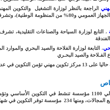
مهني
ا
لراجعة بالنظر لوزارة
التشغيل والتكوين المهن
ة
،
لفندقة
احي
،
التابعة لوزارة الفلاحة والصيد البحري والموارد الم
الفـلاحة والصيد البحـري
ين مهني تؤمن التكوين في عديد القطاعات
خاص
توفر التكوين في شهائد منظرة.