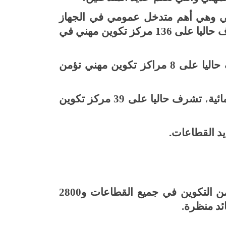
ي
وهي أهم متدخل عمومي في الجهاز
الوطني (بأكثر من 93% من الجهاز العمومي و80% من المنظومة الوطنية)، وتشرف حاليا على 136 مركز تكوين مهني في
التابع لوزارة السياحة والصناعات التقليدية، تشرف حاليا على 8 مراكز تكوين مهني تؤمن
ائية
،
تشرف حاليا على 39 مركز تكوين
.
يضم قطاع التكوين المهني الخاص حوالي 1100 مؤسسة تنشط في التكوين الأساسي وتؤمن التكوين في جميع القطاعات و2800