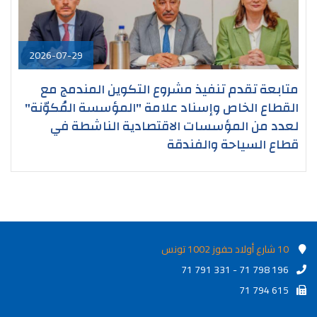
2026-07-29
متابعة تقدم تنفيذ مشروع التكوين المندمج مع
القطاع الخاص وإسناد علامة "المؤسسة المُكوّنة"
لعدد من المؤسسات الاقتصادية الناشطة في
قطاع السياحة والفندقة
10 شارع أولاد حفوز 1002 تونس
71 791 331 - 71 798 196
71 794 615