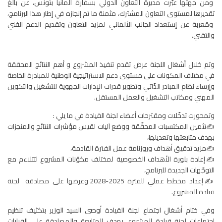
ومن جهتها عبّرت مديرة التعاون الدولي بسفارة ألمانيا بتونس، عن بالغ
تقديرها لمستوى التعاون المشترك، مثمنة ما تم إنجازه في إطار هذا البرنامج،
ومُعربة عن إستعداد الجانب الألماني لمزيد التعاون وتقديم الدعم الفني
والتقني.
وتم خلال أشغال اللجنة عرض تقدم تنفيذ المشروع و أهم النتائج المحققة
في مختلف المكونات على مستوى دعم الاستراتيجية الوطنية للمبادرة الخاصة
وإرساء نظام المبادر الذّاتي وتطوير قدرات الإدارات الجهوية للتشغيل والتكوين
المهني ومكاتب التشغيل والعمل المستقل.
وتمحورت تدخّلات ومقترحات أعضاء لجنة القيادة في ما يلي :
✍تثمين المكتسبات المحقّقة ووضع آليات لقيس مؤشرات النتائج والمنجزات
بهدف متابعتها وتعديلها،
✍مزيد تدقيق أهداف وروزنامة عمل الفترة القادمة،
✍إعادة بلورة الأهداف الخصوصية لمختلف مكوّنات المشروع لتتلاءم مع
التوجّهات الجديدة للبرنامج،
✍إعداد مخطط عملي للفترة 2025-2028 وعرضها على مصادقة لجنة
قيادة المشروع.
وفي ختام أشغال اجتماع لجنة القيادة أوصى السيد الوزير بتكثيف تنظيم
إجتماعات لجنة قيادة المشروع، بهدف المتابعة والمصادقة على القرارات