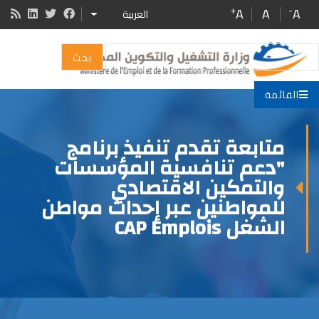
Skip
+
-
A
A
A
العربية
ADDITIONAL ACTIONS
to
main
بحث
content
القائمة
متابعة تقدم تنفيذ برنامج
"دعم تنافسية المؤسسات
والتمكين الاقتصادي
للمواطنين عبر إحداث مواطن
الشغل CAP Emplois