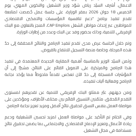
الاعمال، أشرف السيّد رياض شوّد وزير التشغيل والتكوين المهني، يوم
الخميس 18 جوان 2026 بمقر الوزارة، على جلسة عمل خُصصت لمتابعة
تقدم تنفيذ برنامج "دعم تنافسية المؤسسات والتمكين الاقتصادي
للمواطنين عبر إحداث مواطن الشغل CAP Emplois، المنجز بالتعاون مع البنك
الإفريقي للتنمية، وذلك بحضور وفد عن البنك وعدد من إطارات الوزارة.
وتم خلال الجلسة عرض مدى تقدم تنفيذ البرنامج والنتائج المحققة إلى حدّ
هذه المرحلة، وخاصة منصة التسجيل للانتفاع بالقروض.
وثمن السيّد الوزير بالمناسبة أهمية المقاربة الجديدة المعتمدة في تنفيذ
هذا البرنامج والمرتكزة على التمويل القائم على النتائج، مشيرًا إلى أن
المؤشرات المسجلة إلى حدّ الآن تعكس تقدماً ملحوظاً مما يؤكد نجاعة
البرنامج وفعالية آليات تنفيذه.
ومن جهتهم، عبّر ممثلو البنك الإفريقي للتنمية عن تقديرهم لمستوى
التقدم المُحقق، مثمّنين التنسيق القائم بين مختلف الأطراف، ومؤكدين على
مواصلة العمل بنفس النسق لتحقيق نتائج أفضل ومزيد تعزيز نجاعة البرنامج.
وفي الختام تم التأكيد على مواصلة العمل لمزيد تحسين التشغيلية ودعم
ريادة الأعمال وتعزيز الإدماج الاقتصادي والاجتماعي بما يضمن تحقيق نتائج
مستدامة في مجال التشغيل.