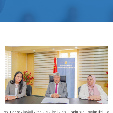
في إطار متابعة تنفيذ برامج التعاون الدولي في مجال التشغيل ودعم ريادة