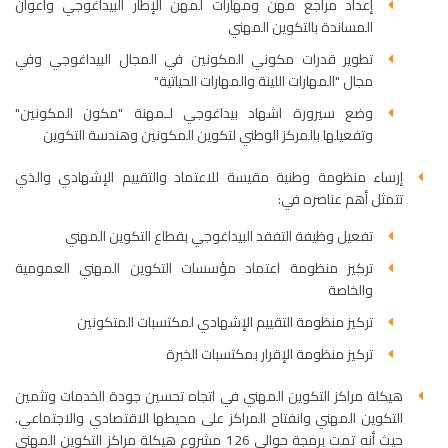
إعداد مراجع مهن ومهارات لمهن الإطار البيداغوجي وأعوان
المساندة بالتكوين المهني
تطوير قدرات مكوني المكونين في المجال البيداغوجي وفي
مجال "المهارات اللينة والمهارات الحياتية"
وضع سيرورة اشهاد بيداغوجي لـمهنة "مكون المكونين"
وتفعيلها بالمركز الوطني لتكوين المكونين وهندسة التكوين
إرساء منظومة وطنية مقيسة للاعتماد والتقييم الإشهادي والذي
تتمثل أهم عناصره في:
تفعيل وظيفة التفقد البيداغوجي بقطاع التكوين المهني
تركيز منظومة اعتماد مؤسسات التكوين المهني العمومية
والخاصة
تركيز منظومة التقييم الإشهادي لمكتسبات المتكونين
تركيز منظومة الإقرار بمكتسبات الخبرة
هيكلة مراكز التكوين المهني في اتجاه تحسين جودة الخدمات وتثمين
التكوين المهني وانفتاح المراكز على محيطها الاقتصادي والاجتماعي.
حيث أنه تمت برمجة حوالي 126 مشروع هيكلة مراكز التكوين المهني