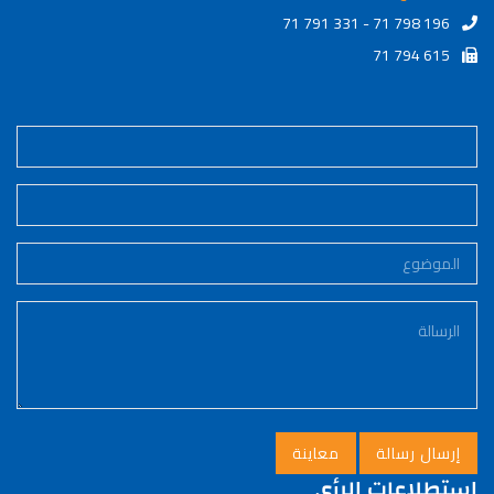
71 791 331 - 71 798 196
71 794 615
استطلاعات الرأي