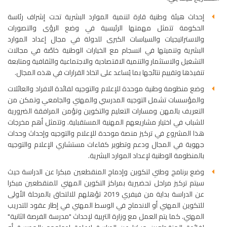
إحداث هيئة وطنية قارة لتنمية الموارد البشرية تحت إشراف رئاسة
الحكومة تتمثل مهمتها الرئيسية في وضع الرؤى والتصورات
والاستراتيجيات والسياسات الكبرى للدولة في مجال إعداد الموارد
البشرية وتنميتها في انسجام مع الخيارات الوطنية خاصّة في مجالات
التشغيل والاستثمار والتنمية الاقتصادية والاجتماعية والثقافية ومتابعة
تنفيذها وتقييم نتائجها بما يُساعد على اتخاذ القرارات في هذه المجال.
وضع منظومة وطنية موحدة للإعلام والتوجيه لفائدة الافراد والعائلات
والمؤسسات تشمل التوجيه المدرسي والمهني والجامعي وتمكن من
التعريف بالمهن ومسارات التعليم والتكوين وتؤمن المرافقة الضرورية
للشباب في اختيار مشاريعهم المهنية المستقبلية. وتتمثل أهم مخرجات
هذا المشروع في تركيز منصة موحدة للإعلام والتوجيه وإحداث وحدات
جهوية في المجال ودعم وتطوير كفاءات مستشاري الإعلام والتوجيه
بالمنظومة الوطنية لإعداد الموارد البشرية.
وضع برنامج وطني لتكوين وإدماج المنقطعين مبكرا عن الدراسة حيث
سيتم تركيز مراحل تحضيرية بمراكز التكوين المهني للمنقطعين مبكرا
عن الدراسة بداية من فيفري 2019 تؤهلهم للالتحاق بالمرحلة الأولى
للتكوين المهني أو الاندماج في الوسط المهني في إطار عقود للتدريب
المهني. كما يتم العمل مع وزارة التربية لإحداث "مدرسة الفرصة الثانية"