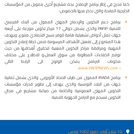
كما تندرج في إطار برنامج الإصلاح عدة مشاريع أخرى بتمويل من المؤسسات
الخارجية المانحة والتي نذكر منها بالخصوص:
برنامج دعم التكوين والإدماج المهني الممول من البنك الفرنسي
للتنمية PAFIP والذي يشمل حوالي 17 مركز تكوين موزعة على أربعة
جهات تمثل أحواض تشغيلية هامة لتوفر نسيج اقتصادي متنوع، ويهدف
هذا المشروع إلى تفعيل الأهداف المرسومة ضمن خطة إصلاح التكوين
المهنية ومرافقة مراكز التكوين المعنية لتحقيق أهدافها من حيث
توفير الكفاءات المطلوبة من سوق العمل،و للاطلاع على مختلف
مكونات البرنامج يمكن الولوج الى الرابط التالي
www.PAFIPNEWS.com
:
برنامج IRADA الممول من طرف الاتحاد الأوروبي والذي يشمل ثمانية
جهات من البلاد التونسية والذي يهدف إلى تطوير قدرات مؤسسات
التكوين المهني العمومية والخاصة من صياغة مشاريع في مجال
التكوين تنسجم مع البرامج الجهوية للتنمية.
10 شارع أولاد حفوز 1002 تونس