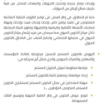
وإحداث مراكز جديدة وتحديث التجهيزات والمعدات لتتمكن من تلبية
حاجيات قطاع الإنتاج من المهارات.
كما تم الانطلاق، في إطار العمل على توفير الظروف الحياتية الملائمة
للمتكونين، في تنفيذ برنامج خاص بإحداث وحدات مبيت وإحداث وتهيئة
فضاءات الأنشطة الثقافية والرياضية والترفيهيّة وتطوير الحياة الجماعيّة
داخل مراكز التكوين المهني مما سيمكن من مزيد إشعاع مراكز التكوين
المهني في محيطها الاجتماعي وتحفيز الشباب على الالتحاق بالتكوين
المهني.
النهوض بالتكوين المستمر لتحسين مردوديته لفائدة المؤسسات
والشغالين والشركاء المهنيين والذي تتمثل أبرز مخرجاته في:
مراجعة منظومة تمويل التكوين المستمر
إعداد مواصفات ومعايير خاصة بالتكوين المستمر
مهننة المتدخلين في مجال التكوين المستمر (مستشاري التكوين
المستمر، المكونين، المؤطرين، ...)
تنويع عروض التكوين في إطار الترقية المهنية وتوسيع الفئات
المستهدفة