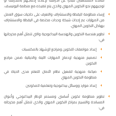
لفائدة المنقطعين مبكرا عن الدراسة لإعادة إدماجهم بالمدرسة أو
توجيههم نحو التكوين المهني والذي يتم تنفيذه مع منظمة اليونيسف.
إرساء منظومة لليقظة والاستشراف والتعرف على حاجيات سوق العمل
من المهارات عبر إحداث شبكة وحدات مختصة في اليقظة والاستشراف
بهياكل التكوين المهني.
تطوير هندسة التكوين والهندسة البيداغوجية والتي تتمثل أهم مخرجاتها
في:
إعداد مواصفات للتكوين ومراجع للإشهاد بالمكتسبات
تصميم منهجية لإدماج المهارات اللينة والحياتية ضمن مراجع
التكوين
صياغة منهجية لتفعيل نظام ائتمان للتعلم مدى الحياة في
منظومة التكوين المهني
إعداد موارد ووسائل بيداغوجية وتعلمية للمكونين
تطوير منظومة تكوين أساسي ومستمر للإطار البيداغوجي وأعوان
المساندة والتسيير بمراكز التكوين المهني والذي تتمثل أهم مخرجاته
في: