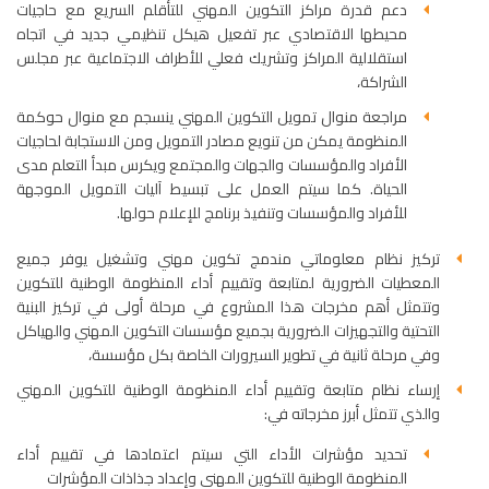
دعم قدرة مراكز التكوين المهني للتأقلم السريع مع حاجيات
محيطها الاقتصادي عبر تفعيل هيكل تنظيمي جديد في اتجاه
استقلالية المراكز وتشريك فعلي للأطراف الاجتماعية عبر مجلس
الشراكة،
مراجعة منوال تمويل التكوين المهني ينسجم مع منوال حوكمة
المنظومة يمكن من تنويع مصادر التمويل ومن الاستجابة لحاجيات
الأفراد والمؤسسات والجهات والمجتمع ويكرس مبدأ التعلم مدى
الحياة. كما سيتم العمل على تبسيط آليات التمويل الموجهة
للأفراد والمؤسسات وتنفيذ برنامج للإعلام حولها.
تركيز نظام معلوماتي مندمج تكوين مهني وتشغيل يوفر جميع
المعطيات الضرورية لمتابعة وتقييم أداء المنظومة الوطنية للتكوين
وتتمثل أهم مخرجات هذا المشروع في مرحلة أولى في تركيز البنية
التحتية والتجهيزات الضرورية بجميع مؤسسات التكوين المهني والهياكل
وفي مرحلة ثانية في تطوير السيرورات الخاصة بكل مؤسسة،
إرساء نظام متابعة وتقييم أداء المنظومة الوطنية للتكوين المهني
والذي تتمثل أبرز مخرجاته في:
تحديد مؤشرات الأداء التي سيتم اعتمادها في تقييم أداء
المنظومة الوطنية للتكوين المهني وإعداد جذاذات المؤشرات