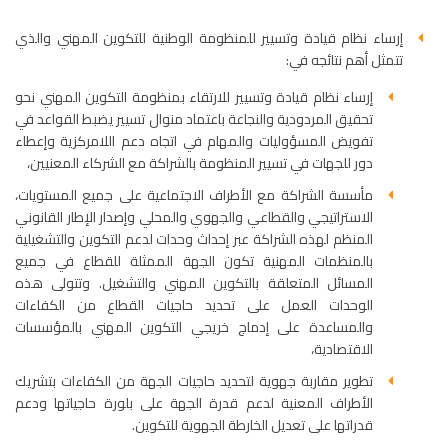
إرساء نظام قيادة وتسيير للمنظومة الوطنية للتكوين المهني والذي
تتمثل أهم نتائجه في:
إرساء نظام قيادة وتسيير للارتقاء بمنظومة التكوين المهني نحو
تحقيق المردودية والنجاعة باعتماد منوال تسيير يضبط القواعد في
تفويض المسؤوليات والمهام في اتجاه دعم اللامركزية وإعطاء
دور للجهات في تسيير المنظومة بالشراكة مع الشركاء المعنيين،
مأسسة الشراكة مع الأطراف الاجتماعية على جميع المستويات،
الاستراتيجي والقطاعي والجهوي والمحلي وإصدار الإطار القانوني
المنظم لهذه الشراكة عبر إحداث وحدات لدعم التكوين والتشغيلية
بالمنظمات المهنية تكون الجهة الممثلة للقطاع في جميع
المسائل المتعلقة بالتكوين المهني والتشغيل. وتتولى هذه
الوحدات العمل على تحديد حاجيات القطاع من الكفاءات
والمساعدة على إدماج خريجي التكوين المهني بالمؤسسات
الاقتصادية،
تطوير مقاربة جهوية لتحديد حاجيات الجهة من الكفاءات بتشريك
الأطراف المعنية لدعم قدرة الجهة على بلورة حاجياتها ودعم
قدراتها على تعديل الخارطة الجهوية للتكوين.