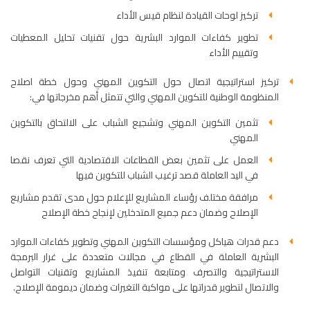
تركيز لوحات القيادة لنظام قيس الأداء
تطوير كفاءات الموارد البشرية حول تقنيات تحليل المعطيات
وتقييم الأداء
تركيز استراتيجية اتصال حول التكوين المهني وحول خطة اصلاح
المنظومة الوطنية للتكوين المهني والتي تتمثل أهم مخرجاتها في:
تثمين التكوين المهني وتشجيع الشباب على الالتحاق بالتكوين
المهني
العمل على تثمين بعض القطاعات الاقتصادية التي تعرف نقصا
في اليد العاملة قصد ترغيب الشباب للتكوين فيها
مرافقة مختلف رؤساء المشاريع للإعلام حول مدى تقدم مشاريع
الإصلاح وضمان دعم جميع المتدخلين لإنجاح خطة الإصلاح
دعم قدرات هياكل ومؤسسات التكوين المهني وتطوير كفاءات الموارد
البشرية العاملة في القطاع في مجالات متعددة على غرار البرمجة
الاستراتيجية والتصرف ومتابعة تنفيذ المشاريع وتقنيات التواصل
والاتصال لتطوير قدراتها على مواكبة التغيرات وضمان ديمومة الإصلاح.