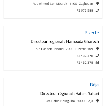
Rue Ahmed Ben Mbarek -1100- Zaghouan
72 675 588
Bizerte
Directeur régional : Hamouda Gharech
169, rue Hassen Ennouri -7000- Bizerte
72 432 378
72 432 378
Béja
Directeur régional :
Hatem Raihani
Av. Habib Bourguiba -9000- Béja