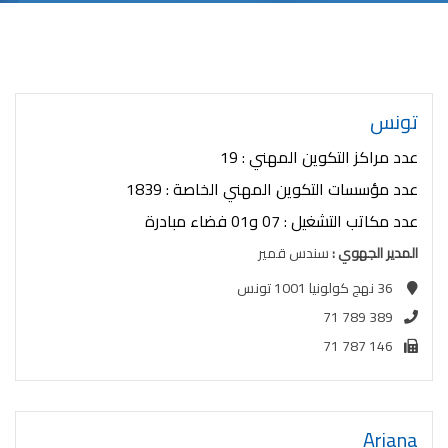
تونس
عدد مراكز التكوين المهني : 19
عدد مؤسسات التكوين المهني الخاصة : 1839
عدد مكاتب التشغيل : 07 و01 فضاء مبادرة
المدير الجهوي :
سندس قمير
36 نهج كولونيا 1001 تونس
71 789 389
71 787 146
Ariana