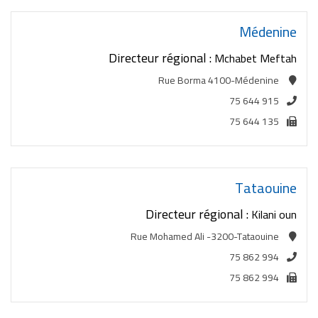
Médenine
Directeur régional :
Mchabet Meftah
Rue Borma 4100-Médenine
75 644 915
75 644 135
Tataouine
Directeur régional :
Kilani oun
Rue Mohamed Ali -3200-Tataouine
75 862 994
75 862 994