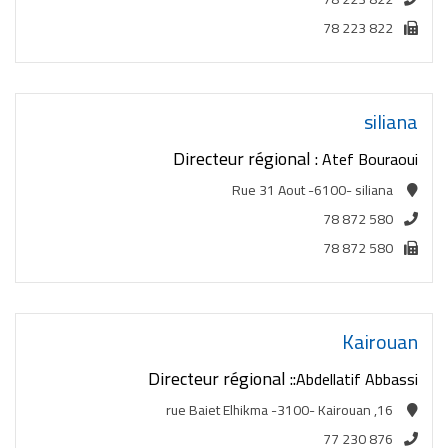
78 223 822
siliana
Directeur régional :
Atef Bouraoui
Rue 31 Aout -6100- siliana
78 872 580
78 872 580
Kairouan
Directeur régional ::
Abdellatif Abbassi
16, rue Baiet Elhikma -3100- Kairouan
77 230 876