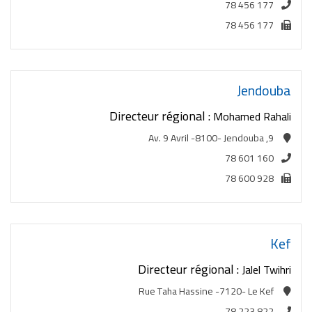
78 456 177
78 456 177
Jendouba
Directeur régional :
Mohamed Rahali
9, Av. 9 Avril -8100- Jendouba
78 601 160
78 600 928
Kef
Directeur régional :
Jalel Twihri
Rue Taha Hassine -7120- Le Kef
78 223 822