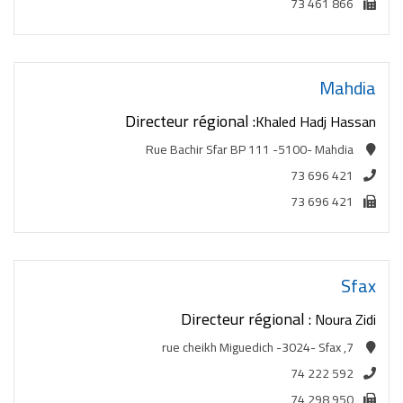
73 461 866
Mahdia
Directeur régional :
Khaled Hadj Hassan
Rue Bachir Sfar BP 111 -5100- Mahdia
73 696 421
73 696 421
Sfax
Directeur régional :
Noura Zidi
7, rue cheikh Miguedich -3024- Sfax
74 222 592
74 298 950