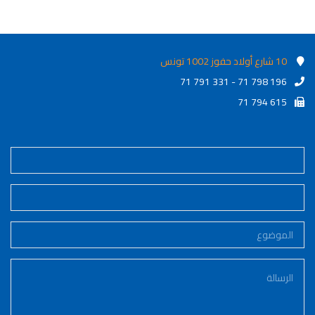
10 شارع أولاد حفوز 1002 تونس
71 791 331 - 71 798 196
71 794 615