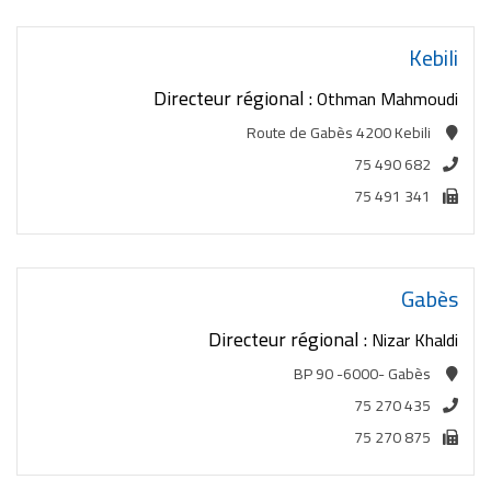
Kebili
Directeur régional :
Othman Mahmoudi
Route de Gabès 4200 Kebili
75 490 682
75 491 341
Gabès
Directeur régional :
Nizar Khaldi
BP 90 -6000- Gabès
75 270 435
75 270 875