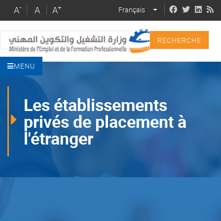
Skip
-
+
A
A
A
Français
LIST ADDITIONAL 
to
main
Recherche
content
MENU
Les établissements
privés de placement à
l'étranger