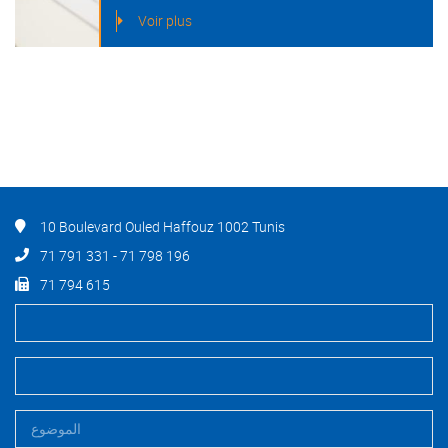
Voir plus
10 Boulevard Ouled Haffouz 1002 Tunis
71 791 331 - 71 798 196
71 794 615