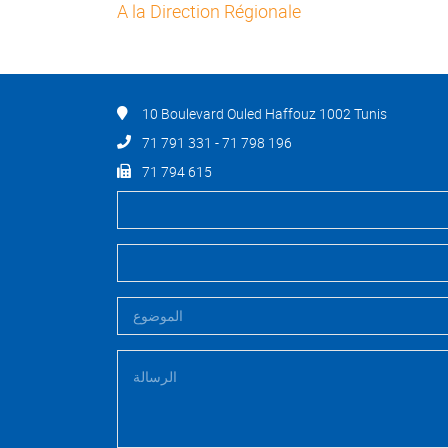
A la Direction Régionale
10 Boulevard Ouled Haffouz 1002 Tunis
71 791 331 - 71 798 196
71 794 615