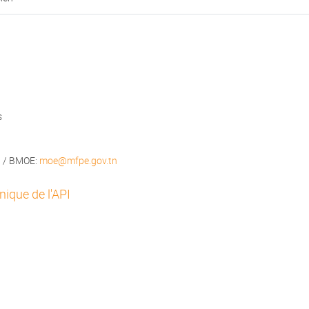
s
n
/ BMOE:
moe@mfpe.gov.tn
ique de l'API