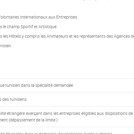
Volontaires Internationaux aux Entreprises
 le champ Sportif et Artistique
s les Hôtels y compris les Animateurs et les représentants des Agences 
nisien.
gue tunisien dans la spécialité demandée
ts des tunisiens
té étrangère exerçant dans les entreprises éligibles aux dispositions de l
ment (dépassement de la limite )
ité étrangère dans le domaines d'exploitation (secteur minier)