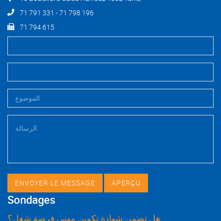
71 791 331 - 71 798 196
71 794 615
Sondages
هل تضمن شهادة تكوين مهني فرصة شغل؟