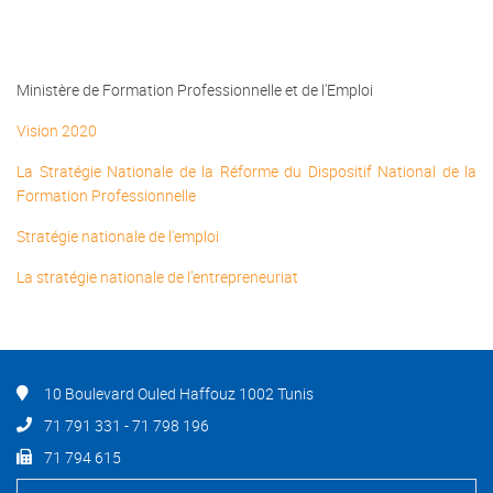
Ministère de Formation Professionnelle et de l'Emploi
Vision 2020
La Stratégie Nationale de la Réforme du Dispositif National de la
Formation Professionnelle
Stratégie nationale de l'emploi
La stratégie nationale de l’entrepreneuriat
10 Boulevard Ouled Haffouz 1002 Tunis
71 791 331 - 71 798 196
71 794 615