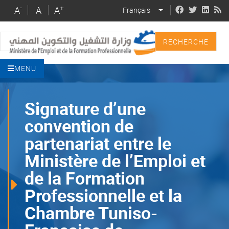
Skip
-
+
A
A
A
Français
LIST ADDITIONAL 
to
main
Recherche
content
MENU
Signature d’une
convention de
partenariat entre le
Ministère de l’Emploi et
de la Formation
Professionnelle et la
Chambre Tuniso-