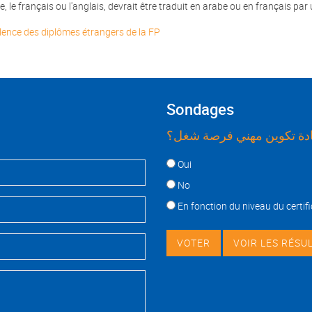
 le français ou l'anglais, devrait être traduit en arabe ou en français pa
lence des diplômes étrangers de la FP
Sondages
ة تكوين مهني فرصة شغل؟
Choices
Oui
No
En fonction du niveau du certifi