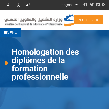
Skip
-
+
A
A
A
Français
LIST ADDITIONAL 
to
main
Recherche
content
MENU
Homologation des
diplômes de la
formation
professionnelle