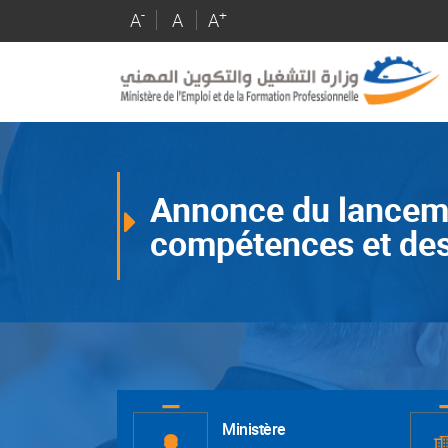
Skip
-
+
A
A
A
to
main
content
Annonce du lancemen
compétences et des 
Page
d'accueil
Ministère