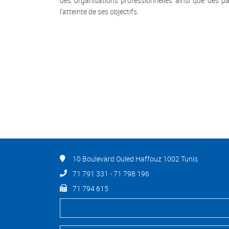
des organisations professionnelles ainsi que des par
l’atteinte de ses objectifs.
10 Boulevard Ouled Haffouz 1002 Tunis
71 791 331 - 71 798 196
71 794 615