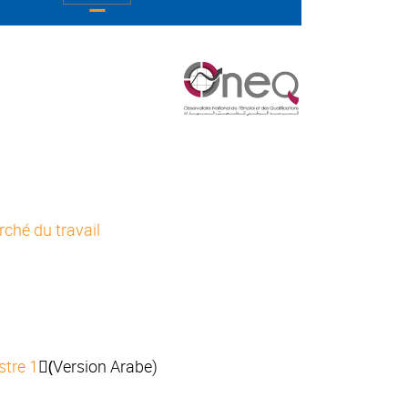
rché du travail
stre 1
(ٍVersion Arabe)