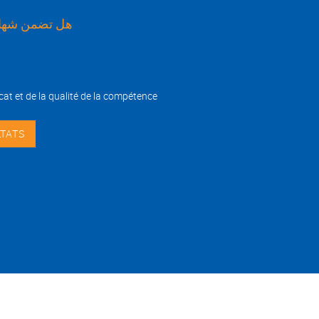
هل تضمن شهاد
cat et de la qualité de la compétence
Footer
CONTACT