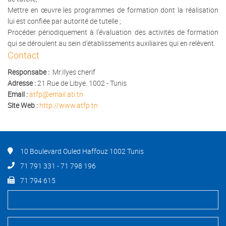
Mettre en œuvre les programmes de formation dont la réalisation
lui est confiée par autorité de tutelle ;
Procéder périodiquement à l'évaluation des activités de formation
qui se déroulent au sein d'établissements auxiliaires qui en relèvent.
Contact
Responsabe :
Mr.Ilyes cherif
Adresse :
21
Rue de Libye. 1002 - Tunis
Email :
atfp@email.ati.tn
Site Web :
http://
www.atfp.tn
10 Boulevard Ouled Haffouz 1002 Tunis
71 791 331 - 71 798 196
71 794 615