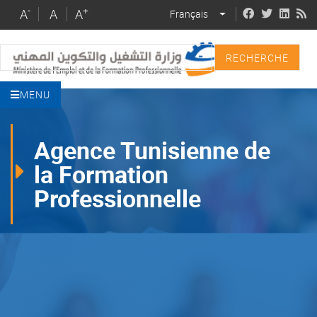
Skip
-
+
A
A
A
Français
LIST ADDITIONAL 
to
main
Recherche
content
MENU
Agence Tunisienne de
la Formation
Professionnelle