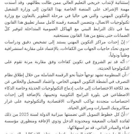
إستثنائية لإنتداب خريجي التعليم العالي ممن طالت بطالتهم، وقد أسندت
مهمة الإشراف على المنصة الخاصة بهذا القانون إلى وزارة التشغيل
والتكوين المهني، والتي هي حاليا في مرحلة التطوير بالتعاون مع وزارة
تكنولوجيات الاتصال، وتتضمن المنصة رقمنة كامل مسار تطبيق هذا القانون
بما في ذلك الترابط البيني مع الهياكل العمومية المتداخلة لتوفير كلّ
الضمانات حتى ينتفع من هذا القانون مستحقيه.
✅إنّ إحداث مراكز التكوين المهني يستند إلى تشخيص دقيق ودراسات
جدوى تحدّد حاجيات الجهات من الكفاءات، بالإعتماد على مقاربة استشرافية
وطنياً ودولياً،
✅أنّه قد تم الشروع في تكوين كفاءات وفق مقاربة مرنة تقوم على
التكنولوجيا الحديثة،
✅أن المنظومة تشهد توجهاً حثيثاً نحو الرقمنة الشاملة من خلال إطلاق نظام
التصرف في أنشطة التكوين المهني الخاص، واعتماد التسجيل والخلاص عن
بعد لكافة الاختصاصات إلى جانب إدماج التكنولوجيات الحديثة وخاصة الذكاء
الاصطناعي في بلورة البرامج التكوينية وتحيينها، بالإضافة إلى إحداث
اختصاصات متجددة تواكب التحولات الاقتصادية والتكنولوجية على غرار
ميكاترونيك السيارات ومرافق الحياة،
✅أنّ كل خطوط التمويل التي تضمنتها ميزانية الدولة لسنة 2025 من ذلك
لفائدة الفئات الضعيفة ومحدودة الدخل وذوي الإعاقة ومنظوري مؤسسة
فداء والمبادر الذاتي، قد تم استهلاكها،
✅أن الوزارة تعمل مع كافة المتدخلين لتجاوز مختلف الإشكاليات التي تعيق