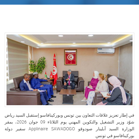
في إطار تعزيز علاقات التعاون بين تونس وبوركينافاسو إستقبل السيد رياض
شوّد وزير التشغيل والتكوين المهني يوم الثلاثاء 09 جوان 2026، بمقر
الوزارة السيد آبلينار صودوقو Applinaire SAWADOGO سفير دولة
بوركينافاسو في تونس.