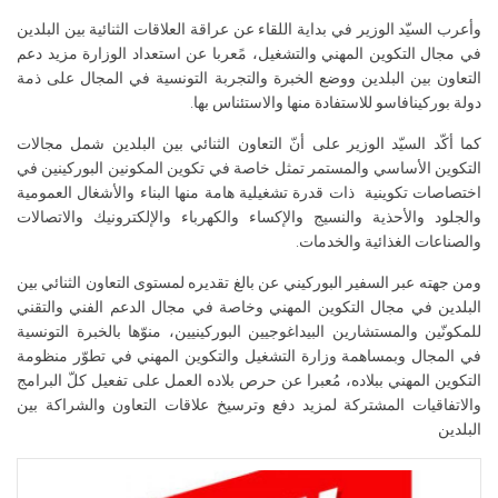
وأعرب السيّد الوزير في بداية اللقاء عن عراقة العلاقات الثنائية بين البلدين
في مجال التكوين المهني والتشغيل، مًعربا عن استعداد الوزارة مزيد دعم
التعاون بين البلدين ووضع الخبرة والتجربة التونسية في المجال على ذمة
دولة بوركينافاسو للاستفادة منها والاستئناس بها.
كما أكّد السيّد الوزير على أنّ التعاون الثنائي بين البلدين شمل مجالات
التكوين الأساسي والمستمر تمثل خاصة في تكوين المكونين البوركينين في
اختصاصات تكوينية ذات قدرة تشغيلية هامة منها البناء والأشغال العمومية
والجلود والأحذية والنسيج والإكساء والكهرباء والإلكترونيك والاتصالات
والصناعات الغذائية والخدمات.
ومن جهته عبر السفير البوركيني عن بالغ تقديره لمستوى التعاون الثنائي بين
البلدين في مجال التكوين المهني وخاصة في مجال الدعم الفني والتقني
للمكونّين والمستشارين البيداغوجيين البوركينيين، منوّها بالخبرة التونسية
في المجال وبمساهمة وزارة التشغيل والتكوين المهني في تطوّر منظومة
التكوين المهني ببلاده، مُعبرا عن حرص بلاده العمل على تفعيل كلّ البرامج
والاتفاقيات المشتركة لمزيد دفع وترسيخ علاقات التعاون والشراكة بين
البلدين