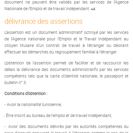
document ne peuvent être validés par les services de l’Agence
Nationale de l’Emploi et de travail Indépendant. قة.
délivrance des assertions
L’assertion est un document administratif octroyé par les services
de l'Agence nationale pour l'Emploi et le Travail Indépendant au
citoyen titulaire d’un contrat de travail à l'étranger ou désirant
effectuer les démarches du regroupement familial à l’étranger
L’obtention de l’assertion permet de faciliter et de raccourcir les
délais
la délivrance
des documents administratifs par les services
compétents tels que la carte d'identité nationale, le passeport et
bulletin n° 3.
Conditions d’obtention :
-
Avoir la nationalité tunisienne,
Être inscrit au bureau de l'emploi et de travail indépendant,
-
-
Avoir des documents délivrés par les autorités compétentes du
pays d’accueil prouvant le travail à l’étranger comme le cas de la