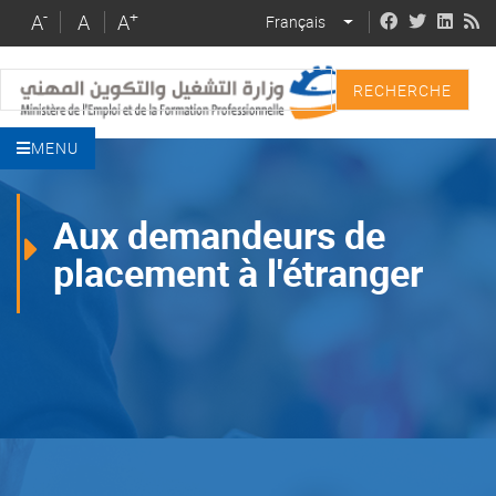
Skip
-
+
A
A
A
Français
LIST ADDITIONAL 
to
main
Recherche
content
MENU
Aux demandeurs de
placement à l'étranger