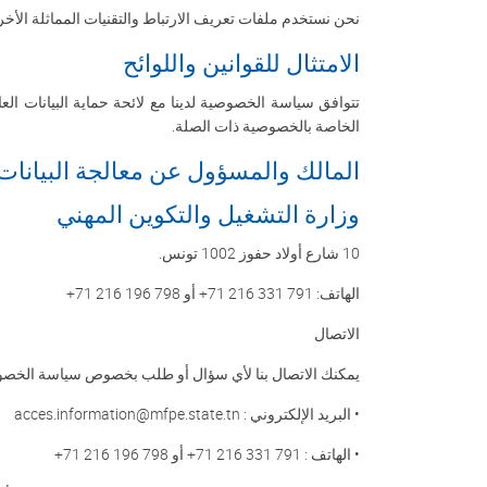
نحن نستخدم ملفات تعريف الارتباط والتقنيات المماثلة الأ
الامتثال للقوانين واللوائح
تتوافق سياسة الخصوصية لدينا مع لائحة حماية البيانات العا
الخاصة بالخصوصية ذات الصلة
.
المالك والمسؤول عن معالجة البيانات
وزارة التشغيل والتكوين المهني
10
شارع أولاد حفوز 1002 تونس
.
الهاتف: 331 791 71 216+ أو 196 798 71 216+
الاتصال
يمكنك الاتصال بنا لأي سؤال أو طلب بخصوص سياسة الخصوصي
•
البريد الإلكتروني :
acces.information@mfpe.state.tn
•
الهاتف : 331 791 71 216+ أو 196 798 71 216+