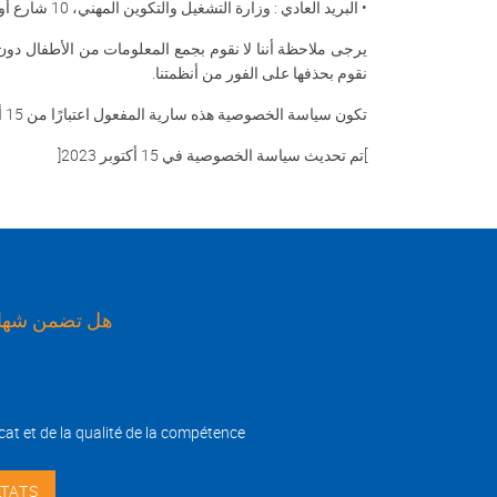
•
البريد العادي : وزارة التشغيل والتكوين المهني، 10 شارع أولاد حفوز 1002 تونس
نقوم بحذفها على الفور من أنظمتنا
.
تكون سياسة الخصوصية هذه سارية المفعول اعتبارًا من 15 أكتوبر 2023 وقد يتم تعديلها بتقديرنا. نشجعك على مراجعة هذه السياسة بانتظام لمعرفة أية تحديثات
]
تم تحديث سياسة الخصوصية في 15 أكتوبر 2023
[
هل تضمن شهاد
cat et de la qualité de la compétence