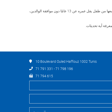
يرجى ملاحظة أننا لا نقوم بجمع المعلومات من الأطفال دون سن 13 عامًا دون موافقة الوالدين عن قصد. إذا اكتشفنا أن المعلومات قد تم جمعها من طفل يقل عمره عن 13 عامًا دون موافقة الوالدين،
.
10 Boulevard Ouled Haffouz 1002 Tunis
71 791 331 - 71 798 196
71 794 615