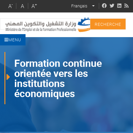
Skip
-
+
A
A
A
Français
LIST ADDITIONAL 
to
main
Recherche
content
MENU
Formation continue
orientée vers les
institutions
économiques