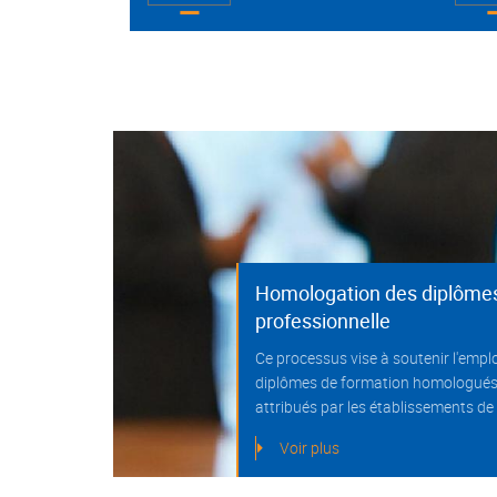
nts
Homologation des diplômes
professionnelle
 à
Ce processus vise à soutenir l'emplo
s d’emploi
diplômes de formation homologués,
attribués par les établissements de
Voir plus