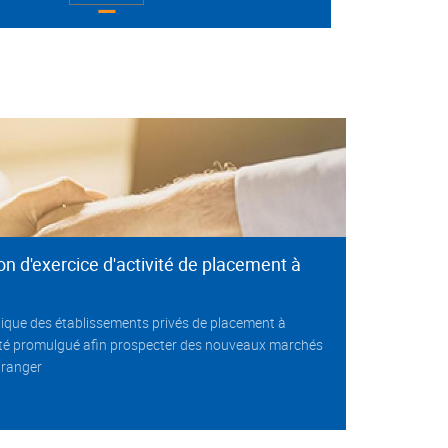
on d'exercice d'activité de placement à
dique des établissements privés de placement à
 été promulgué afin prospecter des nouveaux marchés
étranger