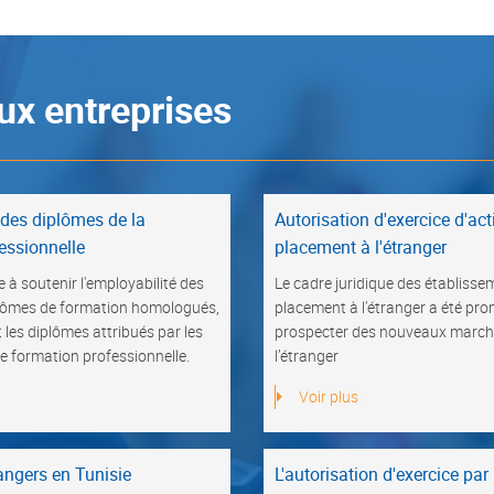
aux entreprises
des diplômes de la
Autorisation d'exercice d'act
essionnelle
placement à l'étranger
 à soutenir l'employabilité des
Le cadre juridique des établisse
iplômes de formation homologués,
placement à l’étranger a été pro
les diplômes attribués par les
prospecter des nouveaux marché
e formation professionnelle.
l’étranger
Voir plus
angers en Tunisie
L'autorisation d'exercice par 