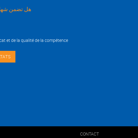
هل تضمن شهاد
cat et de la qualité de la compétence
Footer
CONTACT