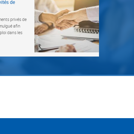
vités de
ments privés de
mulgué afin
ploi dans les