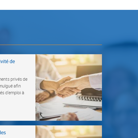
ivité de
ments privés de
mulgué afin
s d’emploi à
les