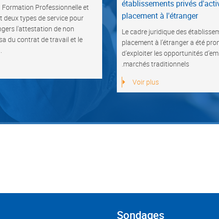
établissements privés d'acti
a Formation Professionnelle et
placement à l'étranger
it deux types de service pour
ngers l'attestation de non
Le cadre juridique des établisse
a du contrat de travail et le
placement à l’étranger a été pro
.
d'exploiter les opportunités d’em
marchés traditionnels.
Voir plus
Sondages