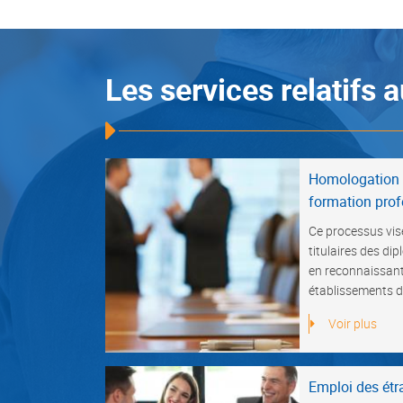
Les services relatifs 
Homologation 
formation prof
Ce processus vise
titulaires des d
en reconnaissant 
établissements d
Voir plus
Emploi des étr