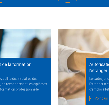
 de la formation
Autorisati
l'étranger
yabilité des titulaires des
Le cadre juri
 en reconnaissant les diplômes
l’étranger a
 formation professionnelle.
d’emploi à l’
Voir plus