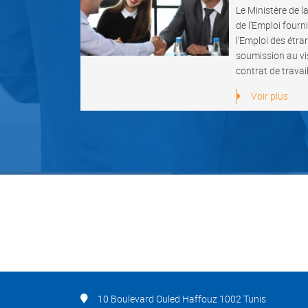
Le Ministère de l
de l'Emploi fourn
l’Emploi des étra
soumission au vis
contrat de travail
Voir plus
10 Boulevard Ouled Haffouz 1002 Tunis