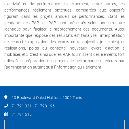
d’activité et de performance. Ils expriment, entre autres, les
performances réellement obtenues, comparées aux objectifs
figurant dans les projets annuels de performances. Etant les
pendants des PAP, les RAP sont présentés selon une structure
identique pour faciliter le rapprochement des documents. Aussi
importante que l’exposé des résultats est l’analyse, l’interprétation
de ceux-ci : explication des écarts entre objectifs (ou cibles) et
réalisations, poids du contexte, nouveaux leviers d’action à
mobiliser, etc. C’est ainsi que les RAP fournissent des éléments fort
utiles à la préparation des projets de performance ultérieurs par
l’administration autant qu’à l’information du Parlement.
10 Boulevard Ouled Haffouz 1002 Tunis
71 791 331 - 71 798 196
71 794 615