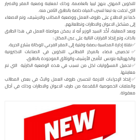
للتكوين المهني بنهج ليبيا بالعاصمة. وذلك لمعاينة وضعية المقر والاضرار
التي لحقت به تبعا لتسرب المياه خاصة بالطابق الثامن منه.
كما تم الاطلاع على ظروف العمل ووضعية المكاتب والارشيف، وتم الاصغاء
إلى مشاغل الاعوان والاطارات وتطلعاتهم.
وبعد المعاينة، أكّد السيد الوزير أنه لا يمكن مواصلة العمل في هذا الطابق
بالذات، وتم إتخاذ القرارات التالية على عين المكان :
✅نقلة إدارة المحاسبة بصفة وقتية إلى المقر الفرعي للوكالة بشارع الحرية،
✅تخصيص فضاء بالمركز القطاعي للتكوين في الصناعات الاكترونية
والكهربائية بتونس لتأمين الأرشيف والوثائق الموجودة بالطابق،
✅تحميل المسؤوليات لكل من تسبب في هذه الوضعية الكارثية التي تم
معاينتها،
✅إتخاذ الإجراءات اللازمة لتحسين ظروف العمل والبتّ في بعض المطالب
والملفات الخصوصية المُقدمة من طرف الاعوان والاطارات وذلك في آجال
معقولة.