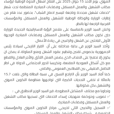
المهني، يوم الأحد 15 جوان 2025 على افتتاح أشغال الندوة الوطنية لرؤساء
مكاتب التشغيل والعمل المستقل وفضاءات المبادرة المنتظمة تحت شعار
"خدمات تشغيل مجددة وناجعة لتيسير ادماج الشباب"، بحضور عدد هام من
إطارات الوزارة والوكالة الوطنية للتشغيل والعمل المستقل والمؤسسات
الفرعية الراجعة لها بالنظر.
واعلن السيد الوزير بالمناسبة على ملامح الرؤية الاستراتيجية الجديدة للوزارة
حتى تكون مكاتب التشغيل والعمل المستقل وفضاءات المبادرة الوجهة
الأولى للباحثين عن الشغل والراغبين في ريادة الأعمال.
وأكد السيد الوزير في بداية مداخلته على أن القرار التاريخي لسيادة رئيس
الجمهورية بخصوص تقنين وتنظيم عقود الشغل ومنع المناولة، لا يمكن ان
يكون إلا تحفيزا على الانتداب الذي يضمن العمل اللائق والأجر العادل والقطع
مع كل أشكال العبودية المقنعة، وتكريسا للدور الاجتماعي للدولة في اطار
التكامل الحقيقي بين القطاعين العمومي والخاص.
كما أفاد السيد الوزير بأن التراجع النسبي في نسبة البطالة والتي بلغت 15.7
بالمائة لا تخفي التحديات الكبيرة التي تواجهها منظومة التكوين المهني
والتشغيل بكل مكوناتها.
وتجاوبا مع مختلف المشاغل المطروحة، قرر السيد الوزير الانطلاق في :
✅ تصويب وحوكمة منهجيات إسداء الخدمات التي تسديها مكاتب التشغيل
والعمل المستقل وفضاءات المبادرة،
✅ التسجيل والتحيين الآلي لخريجي مراكز التكوين المهني والمؤسسات
الجامعية في شبكة مكاتب التشغيل والعمل المستقل،