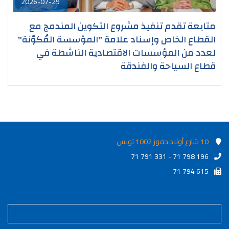
2026-07-29
متابعة تقدم تنفيذ مشروع التكوين المندمج مع
القطاع الخاص وإسناد علامة "المؤسسة المُكوّنة"
لعدد من المؤسسات الاقتصادية الناشطة في
قطاع السياحة والفندقة
10 شارع أولاد حفوز 1002 تونس
71 791 331 - 71 798 196
71 794 615