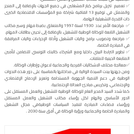
✅ تعميم تنزيل برنامج كبار المشغلين في جميع الجهات بالإضافة إلى المنجز
والمتمثل في توقيع 13 اتفاقية شراكة مع المؤسسات الاقتصادية الكبرى
ذات القدرة التشغيلية الهامة،
✅ مراجعة الأمر عدد 1930 لسنة 1997 والمتعلق بضبط مهام وسير مكاتب
التشغيل التابعة للوكالة الوطنية للتشغيل، بالإضافة إلى تحيين بطاقات المهام،
✅ مراجعة وتصويب برامج واليات التشغيل وأدلة الإجراءات واليات المرافقة
في المبادرة الخاصة،
✅ تطوير الترابط البيني داخليا ومع الشركاء كالبنك التونسي للتضامن لتأمين
المتابعة الحينية للملفات،
✅معالجة مختلف الاشكاليات الفردية والجماعية لاعوان وإطارات الوكالة.
ومن جهتها بينت السيدة الوالية في مداخلتها بالمناسبة على دور هذه الندوات
الوطنية في دعم التنمية الجهوية المستدامة وتعزيز الإدماج الإقتصادي
والإجتماعي، وتكريس مبادئ العدالة الإجتماعية.
كما شدد السيد المدير العام للوكالة الوطنية للتشغيل والعمل المستقل على
الدور الأساسي والهام لكل رؤساء مكاتب التشغيل والعمل المستقل
ورؤساء فضاءات المبادرة لتنفيذ السياسات الوطنيةفي مجال التشغيل
والمبادرة الخاصة والجماعية ورؤية الوكالة في أفق سنة 2030 .